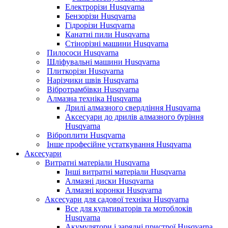
Електрорізи Husqvarna
Бензорізи Husqvarna
Гідрорізи Husqvarna
Канатні пили Husqvarna
Стінорізні машини Husqvarna
Пилососи Husqvarna
Шліфувальні машини Husqvarna
Плиткорізи Husqvarna
Нарізчики швів Husqvarna
Вібротрамбівки Husqvarna
Алмазна техніка Husqvarna
Дрилі алмазного свердління Husqvarna
Аксесуари до дрилів алмазного буріння
Husqvarna
Віброплити Husqvarna
Інше професійне устаткування Husqvarna
Аксесуари
Витратні матеріали Husqvarna
Інші витратні матеріали Husqvarna
Алмазні диски Husqvarna
Алмазні коронки Husqvarna
Аксесуари для садової техніки Husqvarna
Все для культиваторів та мотоблоків
Husqvarna
Акумулятори і зарядні пристрої Husqvarna