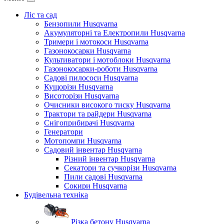
Ліс та сад
Бензопили Husqvarna
Акумуляторні та Електропили Husqvarna
Тримери і мотокоси Husqvarna
Газонокосарки Husqvarna
Культиватори і мотоблоки Husqvarna
Газонокосарки-роботи Husqvarna
Садові пилососи Husqvarna
Кущорізи Husqvarna
Висоторізи Husqvarna
Очисники високого тиску Husqvarna
Трактори та райдери Husqvarna
Снігоприбирачі Husqvarna
Генератори
Мотопомпи Husqvarna
Садовий інвентар Husqvarna
Різний інвентар Husqvarna
Секатори та сучкорізи Husqvarna
Пили садові Husqvarna
Сокири Husqvarna
Будівельна техніка
Різка бетону Husqvarna