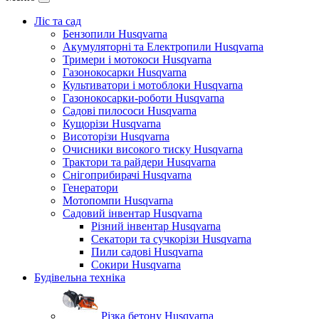
Ліс та сад
Бензопили Husqvarna
Акумуляторні та Електропили Husqvarna
Тримери і мотокоси Husqvarna
Газонокосарки Husqvarna
Культиватори і мотоблоки Husqvarna
Газонокосарки-роботи Husqvarna
Садові пилососи Husqvarna
Кущорізи Husqvarna
Висоторізи Husqvarna
Очисники високого тиску Husqvarna
Трактори та райдери Husqvarna
Снігоприбирачі Husqvarna
Генератори
Мотопомпи Husqvarna
Садовий інвентар Husqvarna
Різний інвентар Husqvarna
Секатори та сучкорізи Husqvarna
Пили садові Husqvarna
Сокири Husqvarna
Будівельна техніка
Різка бетону Husqvarna