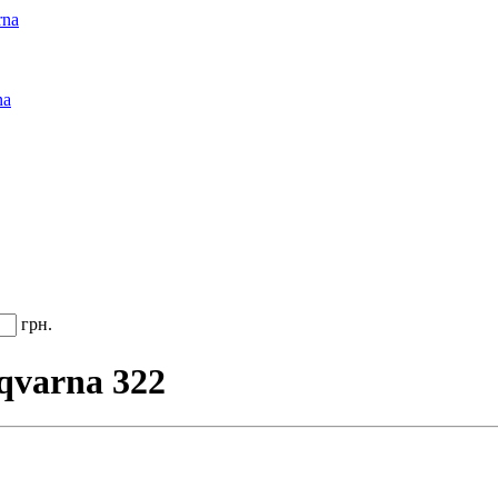
rna
na
грн.
qvarna 322