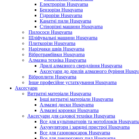
Електрорізи Husqvarna
Бензорізи Husqvarna
Гідрорізи Husqvarna
Канатні пили Husqvarna
Стінорізні машини Husqvarna
Пилососи Husqvarna
Шліфувальні машини Husqvarna
Плиткорізи Husqvarna
Нарізчики швів Husqvarna
Вібротрамбівки Husqvarna
Алмазна техніка Husqvarna
Дрилі алмазного свердління Husqvarna
Аксесуари до дрилів алмазного буріння Husqv
Віброплити Husqvarna
Інше професійне устаткування Husqvarna
Аксесуари
Витратні матеріали Husqvarna
Інші витратні матеріали Husqvarna
Алмазні диски Husqvarna
Алмазні коронки Husqvarna
Аксесуари для садової техніки Husqvarna
Все для культиваторів та мотоблоків Husqvarn
Акумулятори і зарядні пристрої Husqvarna
Все для газонокосарок Husqvarna
Все для ланцюгових пил Husqvarna