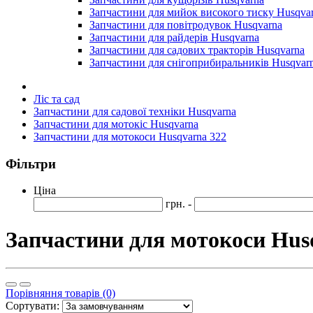
Запчастини для мийок високого тиску Husqva
Запчастини для повітродувок Husqvarna
Запчастини для райдерів Husqvarna
Запчастини для садових тракторів Husqvarna
Запчастини для снігоприбиральників Husqvar
Ліс та сад
Запчастини для садової техніки Husqvarna
Запчастини для мотокіс Husqvarna
Запчастини для мотокоси Husqvarna 322
Фільтри
Ціна
грн. -
Запчастини для мотокоси Hus
Порівняння товарів (0)
Сортувати: