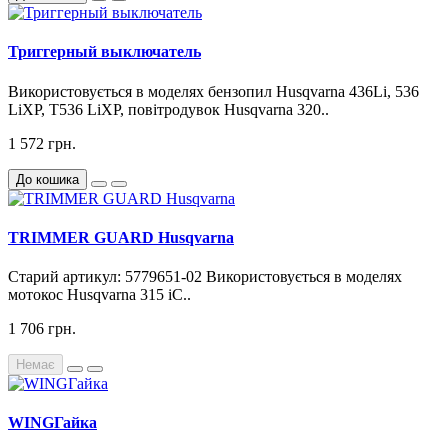
Триггерный выключатель
Використовується в моделях бензопил Husqvarna 436Li, 536
LiXP, T536 LiXP, повітродувок Husqvarna 320..
1 572 грн.
До кошика
TRIMMER GUARD Husqvarna
Старий артикул: 5779651-02 Використовується в моделях
мотокос Husqvarna 315 iC..
1 706 грн.
Немає
WINGГайка