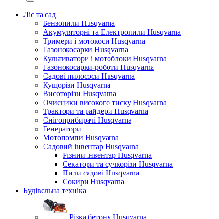
Ліс та сад
Бензопили Husqvarna
Акумуляторні та Електропили Husqvarna
Тримери і мотокоси Husqvarna
Газонокосарки Husqvarna
Культиватори і мотоблоки Husqvarna
Газонокосарки-роботи Husqvarna
Садові пилососи Husqvarna
Кущорізи Husqvarna
Висоторізи Husqvarna
Очисники високого тиску Husqvarna
Трактори та райдери Husqvarna
Снігоприбирачі Husqvarna
Генератори
Мотопомпи Husqvarna
Садовий інвентар Husqvarna
Різний інвентар Husqvarna
Секатори та сучкорізи Husqvarna
Пили садові Husqvarna
Сокири Husqvarna
Будівельна техніка
Різка бетону Husqvarna