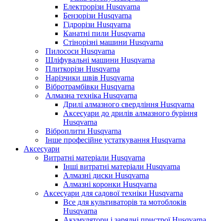
Електрорізи Husqvarna
Бензорізи Husqvarna
Гідрорізи Husqvarna
Канатні пили Husqvarna
Стінорізні машини Husqvarna
Пилососи Husqvarna
Шліфувальні машини Husqvarna
Плиткорізи Husqvarna
Нарізчики швів Husqvarna
Вібротрамбівки Husqvarna
Алмазна техніка Husqvarna
Дрилі алмазного свердління Husqvarna
Аксесуари до дрилів алмазного буріння
Husqvarna
Віброплити Husqvarna
Інше професійне устаткування Husqvarna
Аксесуари
Витратні матеріали Husqvarna
Інші витратні матеріали Husqvarna
Алмазні диски Husqvarna
Алмазні коронки Husqvarna
Аксесуари для садової техніки Husqvarna
Все для культиваторів та мотоблоків
Husqvarna
Акумулятори і зарядні пристрої Husqvarna