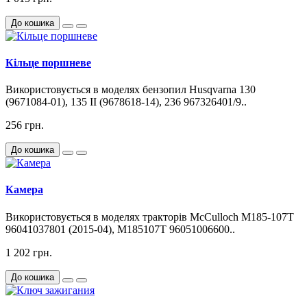
До кошика
Кільце поршневе
Використовується в моделях бензопил Husqvarna 130
(9671084-01), 135 II (9678618-14), 236 967326401/9..
256 грн.
До кошика
Камера
Використовується в моделях тракторів McCulloch M185-107T
96041037801 (2015-04), M185107T 96051006600..
1 202 грн.
До кошика