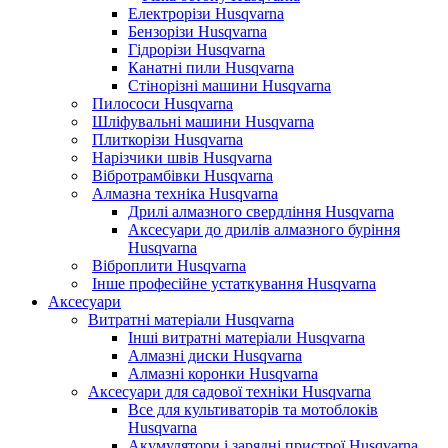
Електрорізи Husqvarna
Бензорізи Husqvarna
Гідрорізи Husqvarna
Канатні пили Husqvarna
Стінорізні машини Husqvarna
Пилососи Husqvarna
Шліфувальні машини Husqvarna
Плиткорізи Husqvarna
Нарізчики швів Husqvarna
Вібротрамбівки Husqvarna
Алмазна техніка Husqvarna
Дрилі алмазного свердління Husqvarna
Аксесуари до дрилів алмазного буріння
Husqvarna
Віброплити Husqvarna
Інше професійне устаткування Husqvarna
Аксесуари
Витратні матеріали Husqvarna
Інші витратні матеріали Husqvarna
Алмазні диски Husqvarna
Алмазні коронки Husqvarna
Аксесуари для садової техніки Husqvarna
Все для культиваторів та мотоблоків
Husqvarna
Акумулятори і зарядні пристрої Husqvarna