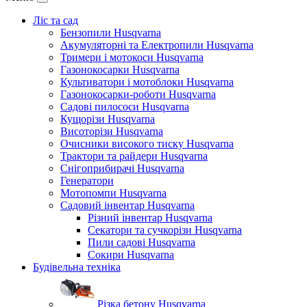
Ліс та сад
Бензопили Husqvarna
Акумуляторні та Електропили Husqvarna
Тримери і мотокоси Husqvarna
Газонокосарки Husqvarna
Культиватори і мотоблоки Husqvarna
Газонокосарки-роботи Husqvarna
Садові пилососи Husqvarna
Кущорізи Husqvarna
Висоторізи Husqvarna
Очисники високого тиску Husqvarna
Трактори та райдери Husqvarna
Снігоприбирачі Husqvarna
Генератори
Мотопомпи Husqvarna
Садовий інвентар Husqvarna
Різний інвентар Husqvarna
Секатори та сучкорізи Husqvarna
Пили садові Husqvarna
Сокири Husqvarna
Будівельна техніка
Різка бетону Husqvarna