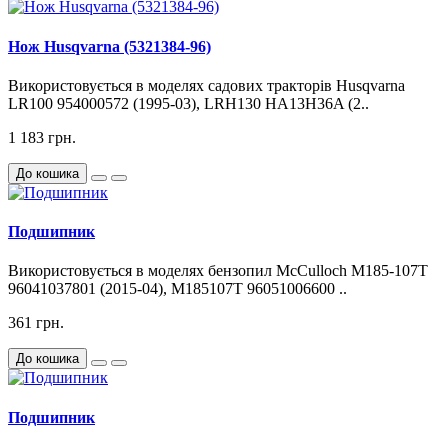
Нож Husqvarna (5321384-96)
Використовується в моделях садових тракторів Husqvarna
LR100 954000572 (1995-03), LRH130 HA13H36A (2..
1 183 грн.
До кошика
Подшипник
Використовується в моделях бензопил McCulloch M185-107T
96041037801 (2015-04), M185107T 96051006600 ..
361 грн.
До кошика
Подшипник