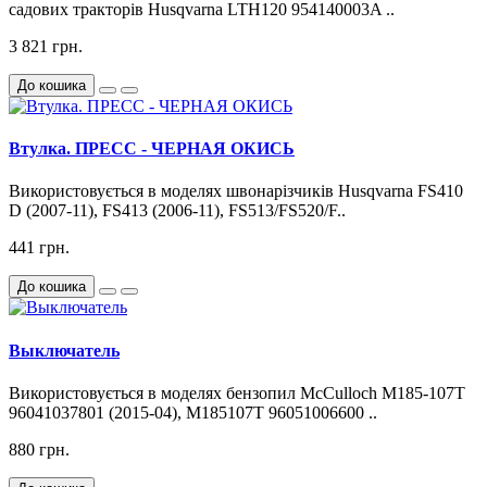
садових тракторів Husqvarna LTH120 954140003A ..
3 821 грн.
До кошика
Втулка. ПРЕСС - ЧЕРНАЯ ОКИСЬ
Використовується в моделях швонарізчиків Husqvarna FS410
D (2007-11), FS413 (2006-11), FS513/FS520/F..
441 грн.
До кошика
Выключатель
Використовується в моделях бензопил McCulloch M185-107T
96041037801 (2015-04), M185107T 96051006600 ..
880 грн.