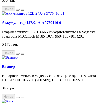
330 грн.
Немає
Аккумулятор 12В/24A·ч 5770416-01
Старий артикул: 5321634-65 Використовується в моделях
тракторів McCulloch M185-107T 96041037801 (20..
5 173 грн.
Немає
Бампер
Використовується в моделях садових тракторів Husqvarna
CT131 96061022200 (2007-09), CT131 9606102220..
346 грн.
Немає