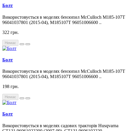
Болт
Використовується в моделях бензопил McCulloch M185-107T
96041037801 (2015-04), M185107T 96051006600 ..
322 грн.
Немає
Болт
Використовується в моделях бензопил McCulloch M185-107T
96041037801 (2015-04), M185107T 96051006600 ..
198 грн.
Немає
Болт
Використовується в моделях садових тракторів Husqvarna
CT131 96061022200 (2007-09), CT131 9606102220..