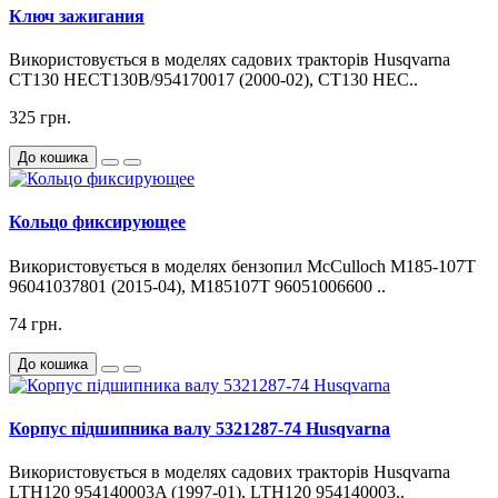
Ключ зажигания
Використовується в моделях садових тракторів Husqvarna
CT130 HECT130B/954170017 (2000-02), CT130 HEC..
325 грн.
До кошика
Кольцо фиксирующее
Використовується в моделях бензопил McCulloch M185-107T
96041037801 (2015-04), M185107T 96051006600 ..
74 грн.
До кошика
Корпус підшипника валу 5321287-74 Husqvarna
Використовується в моделях садових тракторів Husqvarna
LTH120 954140003A (1997-01), LTH120 954140003..