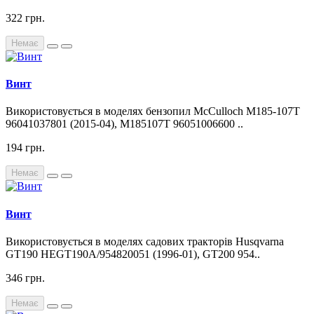
322 грн.
Немає
Винт
Використовується в моделях бензопил McCulloch M185-107T
96041037801 (2015-04), M185107T 96051006600 ..
194 грн.
Немає
Винт
Використовується в моделях садових тракторів Husqvarna
GT190 HEGT190A/954820051 (1996-01), GT200 954..
346 грн.
Немає