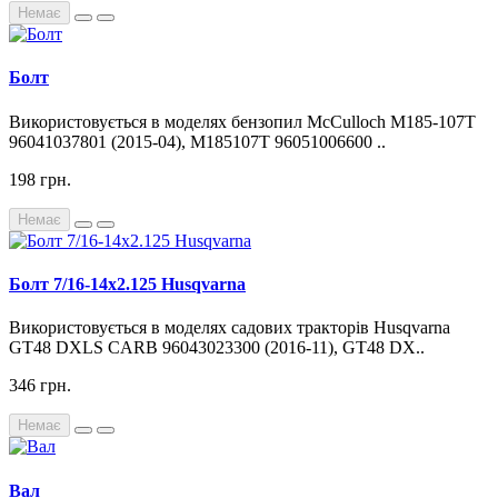
Немає
Болт
Використовується в моделях бензопил McCulloch M185-107T
96041037801 (2015-04), M185107T 96051006600 ..
198 грн.
Немає
Болт 7/16-14х2.125 Husqvarna
Використовується в моделях садових тракторів Husqvarna
GT48 DXLS CARB 96043023300 (2016-11), GT48 DX..
346 грн.
Немає
Вал