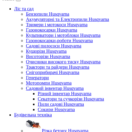
Ліс та сад
Бензопили Husqvarna
Акумуляторні та Електропили Husqvarna
Тримери і мотокоси Husqvarna
Газонокосарки Husqvarna
Культиватори і мотоблоки Husqvarna
Газонокосарки-роботи Husqvarna
Садові пилососи Husqvarna
Кущорізи Husqvarna
Висоторізи Husqvarna
Очисники високого тиску Husqvarna
Трактори та райдери Husqvarna
Снігоприбирачі Husqvarna
Генератори
Мотопомпи Husqvarna
Садовий інвентар Husqvarna
Різний інвентар Husqvarna
Секатори та сучкорізи Husqvarna
Пили садові Husqvarna
Сокири Husqvarna
Будівельна техніка
Різка бетону Husqvarna