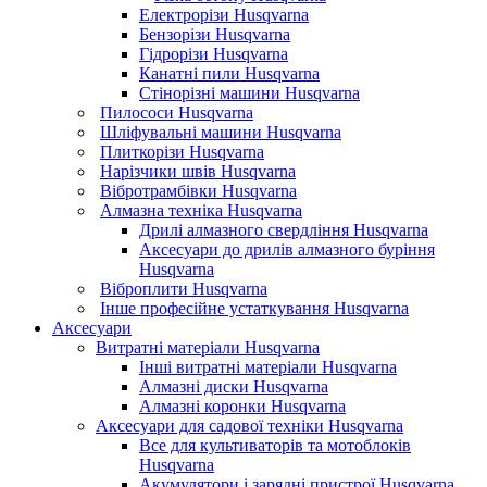
Електрорізи Husqvarna
Бензорізи Husqvarna
Гідрорізи Husqvarna
Канатні пили Husqvarna
Стінорізні машини Husqvarna
Пилососи Husqvarna
Шліфувальні машини Husqvarna
Плиткорізи Husqvarna
Нарізчики швів Husqvarna
Вібротрамбівки Husqvarna
Алмазна техніка Husqvarna
Дрилі алмазного свердління Husqvarna
Аксесуари до дрилів алмазного буріння
Husqvarna
Віброплити Husqvarna
Інше професійне устаткування Husqvarna
Аксесуари
Витратні матеріали Husqvarna
Інші витратні матеріали Husqvarna
Алмазні диски Husqvarna
Алмазні коронки Husqvarna
Аксесуари для садової техніки Husqvarna
Все для культиваторів та мотоблоків
Husqvarna
Акумулятори і зарядні пристрої Husqvarna