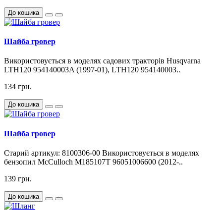
До кошика
Шайба гровер
Використовується в моделях садових тракторів Husqvarna
LTH120 954140003A (1997-01), LTH120 954140003..
134 грн.
До кошика
Шайба гровер
Старий артикул: 8100306-00 Використовується в моделях
бензопил McCulloch M185107T 96051006600 (2012-..
139 грн.
До кошика