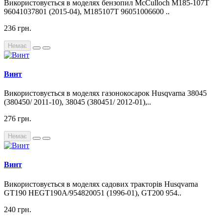
Використовується в моделях бензопил McCulloch M185-107T
96041037801 (2015-04), M185107T 96051006600 ..
236 грн.
Немає
Винт
Використовується в моделях газонокосарок Husqvarna 38045
(380450/ 2011-10), 38045 (380451/ 2012-01),..
276 грн.
Немає
Винт
Використовується в моделях садових тракторів Husqvarna
GT190 HEGT190A/954820051 (1996-01), GT200 954..
240 грн.