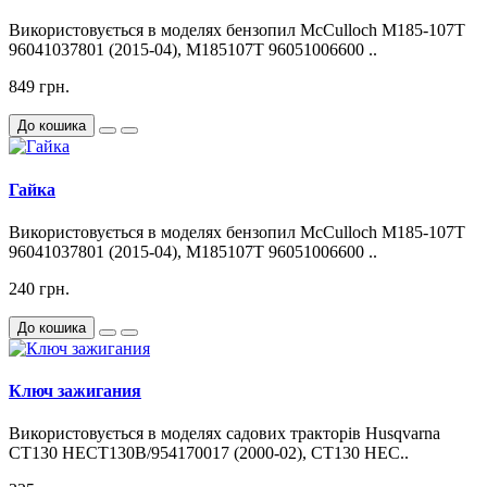
Використовується в моделях бензопил McCulloch M185-107T
96041037801 (2015-04), M185107T 96051006600 ..
849 грн.
До кошика
Гайка
Використовується в моделях бензопил McCulloch M185-107T
96041037801 (2015-04), M185107T 96051006600 ..
240 грн.
До кошика
Ключ зажигания
Використовується в моделях садових тракторів Husqvarna
CT130 HECT130B/954170017 (2000-02), CT130 HEC..