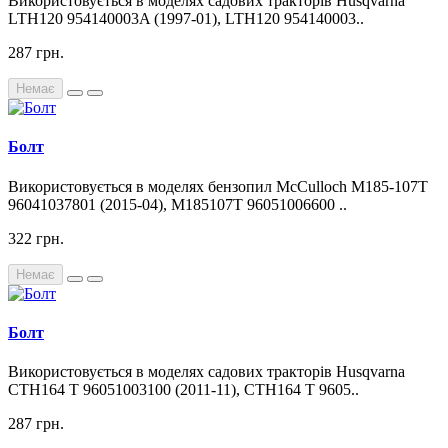
Використовується в моделях садових тракторів Husqvarna
LTH120 954140003A (1997-01), LTH120 954140003..
287 грн.
Немає
Болт
Використовується в моделях бензопил McCulloch M185-107T
96041037801 (2015-04), M185107T 96051006600 ..
322 грн.
Немає
Болт
Використовується в моделях садових тракторів Husqvarna
CTH164 T 96051003100 (2011-11), CTH164 T 9605..
287 грн.