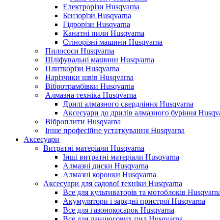
Електрорізи Husqvarna
Бензорізи Husqvarna
Гідрорізи Husqvarna
Канатні пили Husqvarna
Стінорізні машини Husqvarna
Пилососи Husqvarna
Шліфувальні машини Husqvarna
Плиткорізи Husqvarna
Нарізчики швів Husqvarna
Вібротрамбівки Husqvarna
Алмазна техніка Husqvarna
Дрилі алмазного свердління Husqvarna
Аксесуари до дрилів алмазного буріння Husqv
Віброплити Husqvarna
Інше професійне устаткування Husqvarna
Аксесуари
Витратні матеріали Husqvarna
Інші витратні матеріали Husqvarna
Алмазні диски Husqvarna
Алмазні коронки Husqvarna
Аксесуари для садової техніки Husqvarna
Все для культиваторів та мотоблоків Husqvarn
Акумулятори і зарядні пристрої Husqvarna
Все для газонокосарок Husqvarna
Все для ланцюгових пил Husqvarna