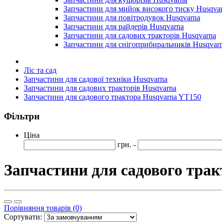
Запчастини для мийок високого тиску Husqva
Запчастини для повітродувок Husqvarna
Запчастини для райдерів Husqvarna
Запчастини для садових тракторів Husqvarna
Запчастини для снігоприбиральників Husqvar
Ліс та сад
Запчастини для садової техніки Husqvarna
Запчастини для садових тракторів Husqvarna
Запчастини для садового трактора Husqvarna YT150
Фільтри
Ціна
грн. -
Запчастини для садового тра
Порівняння товарів (0)
Сортувати: