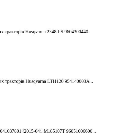
х тракторів Husqvarna 2348 LS 9604300440..
их тракторів Husqvarna LTH120 954140003A ..
041037801 (2015-04), M185107T 96051006600 ..