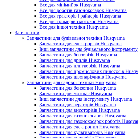
Все для мінімийок Husqvarna
Все для роботів-газонокосарок Husqvarna
Все для тракторів і райдерів Husqvarna
Все для тримерів і мотокос Husqvarna
Все для іншої техніки Husqvarna
Запчастини
Запчастини для будівельної техніки Husqvarna
Запчастини для електрорізів Husqvarna
Інші запчастини для будівельного інструменту
Запчастини для бензорізів Husqvarna
Запчастини для дрилів Husqvarna
Запчастини для плиткорізів Husqvarna
Запчастини для промислових пилососів Husqv
Запчастини для швонарізчиків Husqvarna
Запчастини для садової техніки Husqvarna
Запчастини для бензопил Husqvarna
Запчастини для мотокіс Husqvarna
Інші запчастини для інструменту Husqvarna
Запчастини для аераторів Husqvarna
Запчастини для висоторізів Husqvarna
Запчастини для газонокосарок Husqvarna
Запчастини для газонокосарок роботів Husqva
Запчастини для електропил Husqvarna
Запчастини для культиваторів Husqvarna
Запчастини для кущорізів Husqvarna