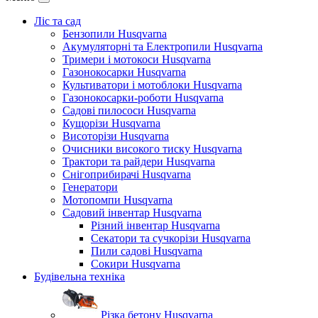
Ліс та сад
Бензопили Husqvarna
Акумуляторні та Електропили Husqvarna
Тримери і мотокоси Husqvarna
Газонокосарки Husqvarna
Культиватори і мотоблоки Husqvarna
Газонокосарки-роботи Husqvarna
Садові пилососи Husqvarna
Кущорізи Husqvarna
Висоторізи Husqvarna
Очисники високого тиску Husqvarna
Трактори та райдери Husqvarna
Снігоприбирачі Husqvarna
Генератори
Мотопомпи Husqvarna
Садовий інвентар Husqvarna
Різний інвентар Husqvarna
Секатори та сучкорізи Husqvarna
Пили садові Husqvarna
Сокири Husqvarna
Будівельна техніка
Різка бетону Husqvarna