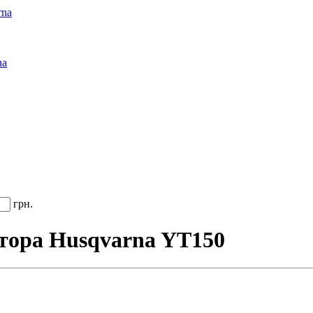
rna
na
грн.
ктора Husqvarna YT150