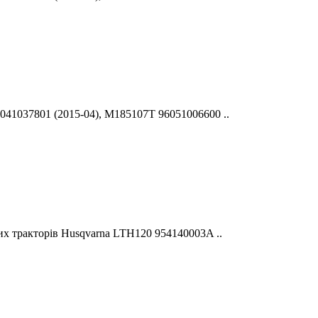
041037801 (2015-04), M185107T 96051006600 ..
их тракторів Husqvarna LTH120 954140003A ..