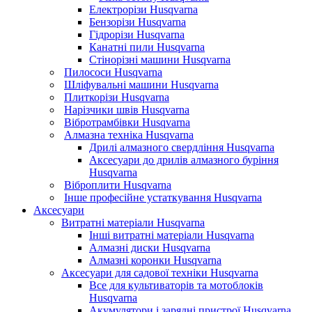
Електрорізи Husqvarna
Бензорізи Husqvarna
Гідрорізи Husqvarna
Канатні пили Husqvarna
Стінорізні машини Husqvarna
Пилососи Husqvarna
Шліфувальні машини Husqvarna
Плиткорізи Husqvarna
Нарізчики швів Husqvarna
Вібротрамбівки Husqvarna
Алмазна техніка Husqvarna
Дрилі алмазного свердління Husqvarna
Аксесуари до дрилів алмазного буріння
Husqvarna
Віброплити Husqvarna
Інше професійне устаткування Husqvarna
Аксесуари
Витратні матеріали Husqvarna
Інші витратні матеріали Husqvarna
Алмазні диски Husqvarna
Алмазні коронки Husqvarna
Аксесуари для садової техніки Husqvarna
Все для культиваторів та мотоблоків
Husqvarna
Акумулятори і зарядні пристрої Husqvarna