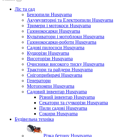
Ліс та сад
Бензопили Husqvarna
Акумуляторні та Електропили Husqvarna
Тримери і мотокоси Husqvarna
Газонокосарки Husqvarna
Культиватори і мотоблоки Husqvarna
Газонокосарки-роботи Husqvarna
Садові пилососи Husqvarna
Кущорізи Husqvarna
Висоторізи Husqvarna
Очисники високого тиску Husqvarna
Трактори та райдери Husqvarna
Снігоприбирачі Husqvarna
Генератори
Мотопомпи Husqvarna
Садовий інвентар Husqvarna
Різний інвентар Husqvarna
Секатори та сучкорізи Husqvarna
Пили садові Husqvarna
Сокири Husqvarna
Будівельна техніка
Різка бетону Husqvarna