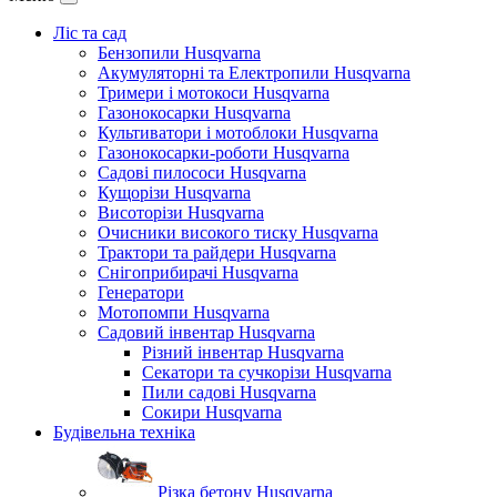
Ліс та сад
Бензопили Husqvarna
Акумуляторні та Електропили Husqvarna
Тримери і мотокоси Husqvarna
Газонокосарки Husqvarna
Культиватори і мотоблоки Husqvarna
Газонокосарки-роботи Husqvarna
Садові пилососи Husqvarna
Кущорізи Husqvarna
Висоторізи Husqvarna
Очисники високого тиску Husqvarna
Трактори та райдери Husqvarna
Снігоприбирачі Husqvarna
Генератори
Мотопомпи Husqvarna
Садовий інвентар Husqvarna
Різний інвентар Husqvarna
Секатори та сучкорізи Husqvarna
Пили садові Husqvarna
Сокири Husqvarna
Будівельна техніка
Різка бетону Husqvarna