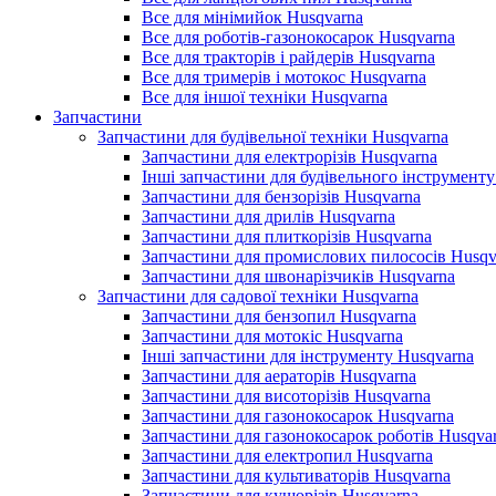
Все для мінімийок Husqvarna
Все для роботів-газонокосарок Husqvarna
Все для тракторів і райдерів Husqvarna
Все для тримерів і мотокос Husqvarna
Все для іншої техніки Husqvarna
Запчастини
Запчастини для будівельної техніки Husqvarna
Запчастини для електрорізів Husqvarna
Інші запчастини для будівельного інструменту
Запчастини для бензорізів Husqvarna
Запчастини для дрилів Husqvarna
Запчастини для плиткорізів Husqvarna
Запчастини для промислових пилососів Husqv
Запчастини для швонарізчиків Husqvarna
Запчастини для садової техніки Husqvarna
Запчастини для бензопил Husqvarna
Запчастини для мотокіс Husqvarna
Інші запчастини для інструменту Husqvarna
Запчастини для аераторів Husqvarna
Запчастини для висоторізів Husqvarna
Запчастини для газонокосарок Husqvarna
Запчастини для газонокосарок роботів Husqva
Запчастини для електропил Husqvarna
Запчастини для культиваторів Husqvarna
Запчастини для кущорізів Husqvarna