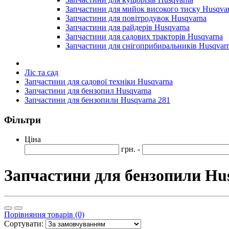
Запчастини для мийок високого тиску Husqva
Запчастини для повітродувок Husqvarna
Запчастини для райдерів Husqvarna
Запчастини для садових тракторів Husqvarna
Запчастини для снігоприбиральників Husqvar
Ліс та сад
Запчастини для садової техніки Husqvarna
Запчастини для бензопил Husqvarna
Запчастини для бензопили Husqvarna 281
Фільтри
Ціна
грн. -
Запчастини для бензопили Hu
Порівняння товарів (0)
Сортувати: