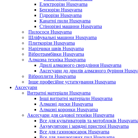
Електрорізи Husqvarna
Бензорізи Husqvarna
Гідрорізи Husqvarna
Канатні пили Husqvarna
Стінорізні машини Husqvarna
Пилососи Husqvarna
Шліфувальні машини Husqvarna
Плиткорізи Husqvarna
Нарізчики швів Husqvarna
Вібротрамбівки Husqvarna
Алмазна техніка Husqvarna
Дрилі алмазного свердління Husqvarna
Аксесуари до дрилів алмазного буріння Husqv
Віброплити Husqvarna
Інше професійне устаткування Husqvarna
Аксесуари
Витратні матеріали Husqvarna
Інші витратні матеріали Husqvarna
Алмазні диски Husqvarna
Алмазні коронки Husqvarna
Аксесуари для садової техніки Husqvarna
Все для культиваторів та мотоблоків Husqvarn
Акумулятори і зарядні пристрої Husqvarna
Все для газонокосарок Husqvarna
Все для ланцюгових пил Husqvarna