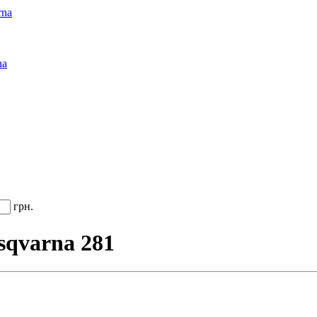
rna
na
грн.
sqvarna 281