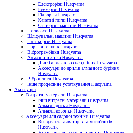
Електрорізи Husqvarna
Бензорізи Husqvarna
Гідрорізи Husqvarna
Канатні пили Husqvarna
Стінорізні машини Husqvarna
Пилососи Husqvarna
Шліфувальні машини Husqvarna
Плиткорізи Husqvarna
Нарізчики швів Husqvarna
Вібротрамбівки Husqvarna
Алмазна техніка Husqvarna
Дрилі алмазного свердління Husqvarna
Аксесуари до дрилів алмазного буріння
Husqvarna
Віброплити Husqvarna
Інше професійне устаткування Husqvarna
Аксесуари
Витратні матеріали Husqvarna
Інші витратні матеріали Husqvarna
Алмазні диски Husqvarna
Алмазні коронки Husqvarna
Аксесуари для садової техніки Husqvarna
Все для культиваторів та мотоблоків
Husqvarna
Акумулятори і зарядні пристрої Husqvarna