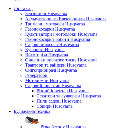
Ліс та сад
Бензопили Husqvarna
Акумуляторні та Електропили Husqvarna
Тримери і мотокоси Husqvarna
Газонокосарки Husqvarna
Культиватори і мотоблоки Husqvarna
Газонокосарки-роботи Husqvarna
Садові пилососи Husqvarna
Кущорізи Husqvarna
Висоторізи Husqvarna
Очисники високого тиску Husqvarna
Трактори та райдери Husqvarna
Снігоприбирачі Husqvarna
Генератори
Мотопомпи Husqvarna
Садовий інвентар Husqvarna
Різний інвентар Husqvarna
Секатори та сучкорізи Husqvarna
Пили садові Husqvarna
Сокири Husqvarna
Будівельна техніка
Різка бетону Husqvarna