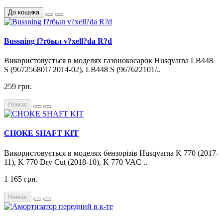
До кошика
Bussning f?rбыл v?xell?da R?d
Використовується в моделях газонокосарок Husqvarna LB448
S (967256801/ 2014-02), LB448 S (967622101/..
259 грн.
Немає
CHOKE SHAFT KIT
Використовується в моделях бензорізів Husqvarna K 770 (2017-
11), K 770 Dry Cut (2018-10), K 770 VAC ..
1 165 грн.
Немає