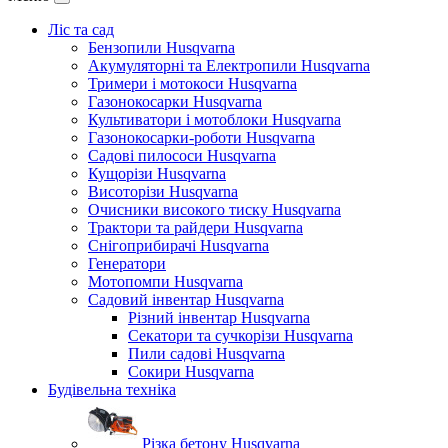
Ліс та сад
Бензопили Husqvarna
Акумуляторні та Електропили Husqvarna
Тримери і мотокоси Husqvarna
Газонокосарки Husqvarna
Культиватори і мотоблоки Husqvarna
Газонокосарки-роботи Husqvarna
Садові пилососи Husqvarna
Кущорізи Husqvarna
Висоторізи Husqvarna
Очисники високого тиску Husqvarna
Трактори та райдери Husqvarna
Снігоприбирачі Husqvarna
Генератори
Мотопомпи Husqvarna
Садовий інвентар Husqvarna
Різний інвентар Husqvarna
Секатори та сучкорізи Husqvarna
Пили садові Husqvarna
Сокири Husqvarna
Будівельна техніка
Різка бетону Husqvarna