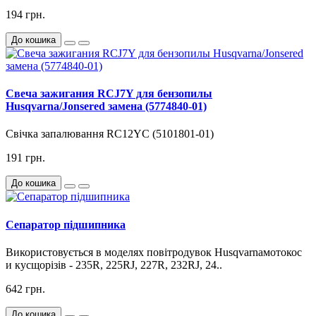
194 грн.
До кошика
Свеча зажигания RCJ7Y для бензопилы
Husqvarna/Jonsered замена (5774840-01)
Свічка запалювання RC12YC (5101801-01)
191 грн.
До кошика
Сепаратор підшипника
Використовується в моделях повітродувок Husqvarnaмотокос
и кусщорізів - 235R, 225RJ, 227R, 232RJ, 24..
642 грн.
До кошика