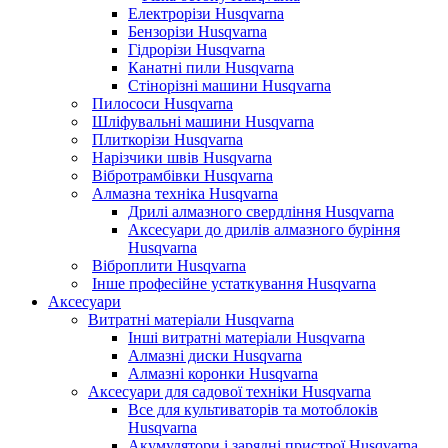
Електрорізи Husqvarna
Бензорізи Husqvarna
Гідрорізи Husqvarna
Канатні пили Husqvarna
Стінорізні машини Husqvarna
Пилососи Husqvarna
Шліфувальні машини Husqvarna
Плиткорізи Husqvarna
Нарізчики швів Husqvarna
Вібротрамбівки Husqvarna
Алмазна техніка Husqvarna
Дрилі алмазного свердління Husqvarna
Аксесуари до дрилів алмазного буріння
Husqvarna
Віброплити Husqvarna
Інше професійне устаткування Husqvarna
Аксесуари
Витратні матеріали Husqvarna
Інші витратні матеріали Husqvarna
Алмазні диски Husqvarna
Алмазні коронки Husqvarna
Аксесуари для садової техніки Husqvarna
Все для культиваторів та мотоблоків
Husqvarna
Акумулятори і зарядні пристрої Husqvarna