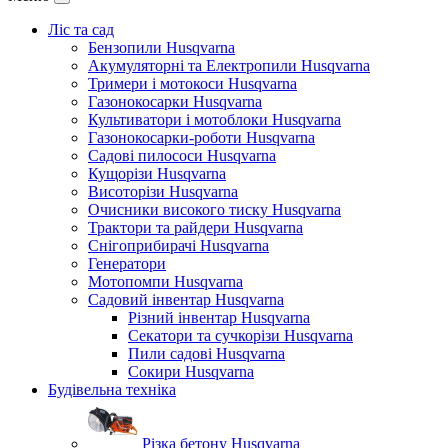
Ліс та сад
Бензопили Husqvarna
Акумуляторні та Електропили Husqvarna
Тримери і мотокоси Husqvarna
Газонокосарки Husqvarna
Культиватори і мотоблоки Husqvarna
Газонокосарки-роботи Husqvarna
Садові пилососи Husqvarna
Кущорізи Husqvarna
Висоторізи Husqvarna
Очисники високого тиску Husqvarna
Трактори та райдери Husqvarna
Снігоприбирачі Husqvarna
Генератори
Мотопомпи Husqvarna
Садовий інвентар Husqvarna
Різний інвентар Husqvarna
Секатори та сучкорізи Husqvarna
Пили садові Husqvarna
Сокири Husqvarna
Будівельна техніка
Різка бетону Husqvarna