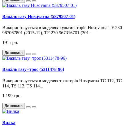
Важіль газу Husqvarna (5879507-01)
Використовується в моделях культиваторів Husqvarna TF 230
967067801 (2015-12), TF 230 967316701 (201..
191 грн.
До кошика
Важіль газу+трос (5311478-96)
Використовується в моделях тракторів Husqvarna TС 112, TС
114, TS 112, TS 114...
1 199 грн.
До кошика
Вилка