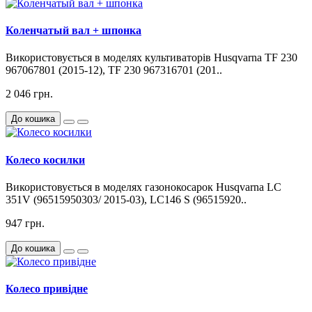
Коленчатый вал + шпонка
Використовується в моделях культиваторів Husqvarna TF 230
967067801 (2015-12), TF 230 967316701 (201..
2 046 грн.
До кошика
Колесо косилки
Використовується в моделях газонокосарок Husqvarna LC
351V (96515950303/ 2015-03), LC146 S (96515920..
947 грн.
До кошика
Колесо привідне