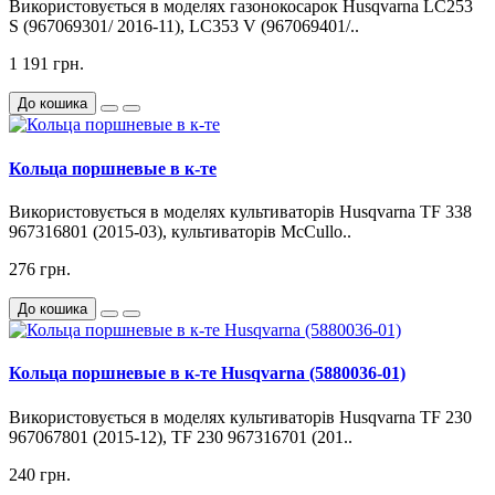
Використовується в моделях газонокосарок Husqvarna LC253
S (967069301/ 2016-11), LC353 V (967069401/..
1 191 грн.
До кошика
Кольца поршневые в к-те
Використовується в моделях культиваторів Husqvarna TF 338
967316801 (2015-03), культиваторів McCullo..
276 грн.
До кошика
Кольца поршневые в к-те Husqvarna (5880036-01)
Використовується в моделях культиваторів Husqvarna TF 230
967067801 (2015-12), TF 230 967316701 (201..
240 грн.