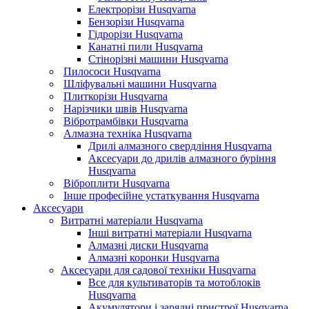
Електрорізи Husqvarna
Бензорізи Husqvarna
Гідрорізи Husqvarna
Канатні пили Husqvarna
Стінорізні машини Husqvarna
Пилососи Husqvarna
Шліфувальні машини Husqvarna
Плиткорізи Husqvarna
Нарізчики швів Husqvarna
Вібротрамбівки Husqvarna
Алмазна техніка Husqvarna
Дрилі алмазного свердління Husqvarna
Аксесуари до дрилів алмазного буріння
Husqvarna
Віброплити Husqvarna
Інше професійне устаткування Husqvarna
Аксесуари
Витратні матеріали Husqvarna
Інші витратні матеріали Husqvarna
Алмазні диски Husqvarna
Алмазні коронки Husqvarna
Аксесуари для садової техніки Husqvarna
Все для культиваторів та мотоблоків
Husqvarna
Акумулятори і зарядні пристрої Husqvarna