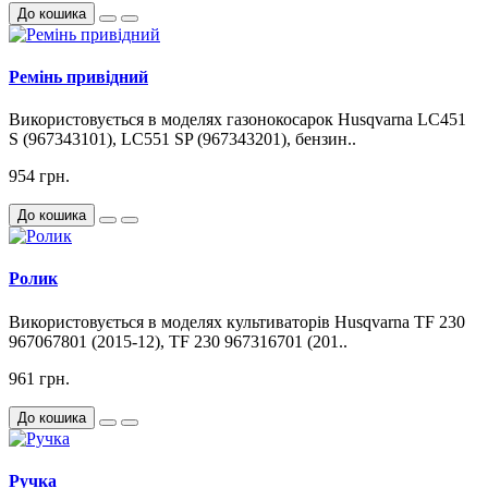
До кошика
Ремінь привідний
Використовується в моделях газонокосарок Husqvarna LC451
S (967343101), LC551 SP (967343201), бензин..
954 грн.
До кошика
Ролик
Використовується в моделях культиваторів Husqvarna TF 230
967067801 (2015-12), TF 230 967316701 (201..
961 грн.
До кошика
Ручка