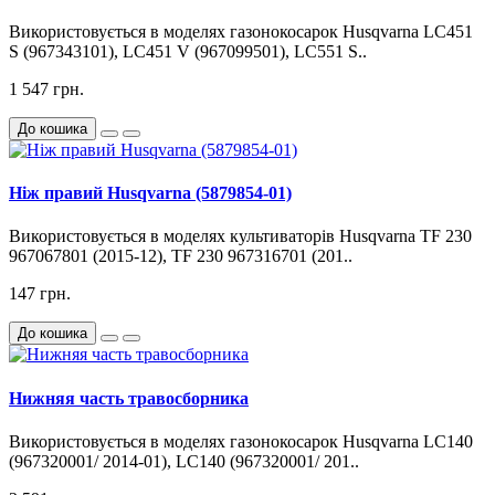
Використовується в моделях газонокосарок Husqvarna LC451
S (967343101), LC451 V (967099501), LC551 S..
1 547 грн.
До кошика
Ніж правий Husqvarna (5879854-01)
Використовується в моделях культиваторів Husqvarna TF 230
967067801 (2015-12), TF 230 967316701 (201..
147 грн.
До кошика
Нижняя часть травосборника
Використовується в моделях газонокосарок Husqvarna LC140
(967320001/ 2014-01), LC140 (967320001/ 201..