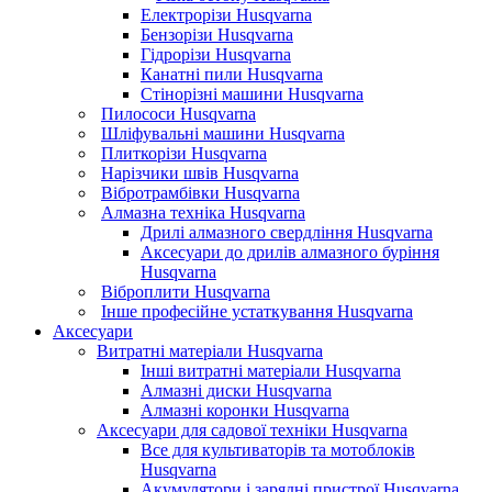
Електрорізи Husqvarna
Бензорізи Husqvarna
Гідрорізи Husqvarna
Канатні пили Husqvarna
Стінорізні машини Husqvarna
Пилососи Husqvarna
Шліфувальні машини Husqvarna
Плиткорізи Husqvarna
Нарізчики швів Husqvarna
Вібротрамбівки Husqvarna
Алмазна техніка Husqvarna
Дрилі алмазного свердління Husqvarna
Аксесуари до дрилів алмазного буріння
Husqvarna
Віброплити Husqvarna
Інше професійне устаткування Husqvarna
Аксесуари
Витратні матеріали Husqvarna
Інші витратні матеріали Husqvarna
Алмазні диски Husqvarna
Алмазні коронки Husqvarna
Аксесуари для садової техніки Husqvarna
Все для культиваторів та мотоблоків
Husqvarna
Акумулятори і зарядні пристрої Husqvarna