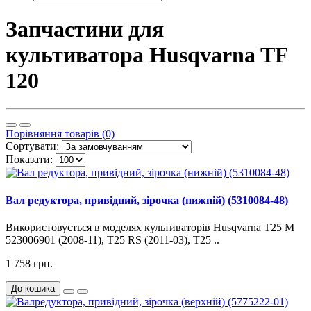
Запчастини для
культиватора Husqvarna TF
120
Порівняння товарів (0)
Сортувати:
Показати:
Вал редуктора, привідний, зірочка (нижній) (5310084-48)
Використовується в моделях культиваторів Husqvarna T25 M
523006901 (2008-11), T25 RS (2011-03), T25 ..
1 758 грн.
До кошика