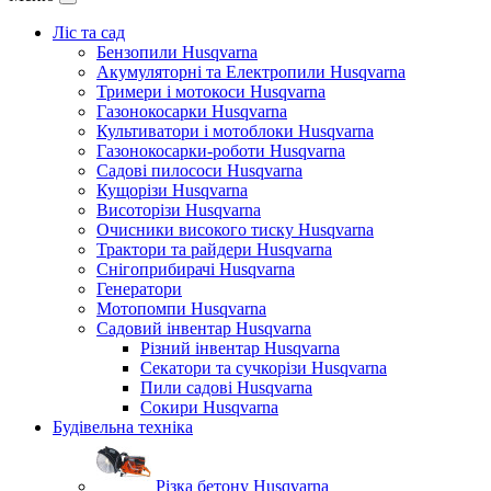
Ліс та сад
Бензопили Husqvarna
Акумуляторні та Електропили Husqvarna
Тримери і мотокоси Husqvarna
Газонокосарки Husqvarna
Культиватори і мотоблоки Husqvarna
Газонокосарки-роботи Husqvarna
Садові пилососи Husqvarna
Кущорізи Husqvarna
Висоторізи Husqvarna
Очисники високого тиску Husqvarna
Трактори та райдери Husqvarna
Снігоприбирачі Husqvarna
Генератори
Мотопомпи Husqvarna
Садовий інвентар Husqvarna
Різний інвентар Husqvarna
Секатори та сучкорізи Husqvarna
Пили садові Husqvarna
Сокири Husqvarna
Будівельна техніка
Різка бетону Husqvarna