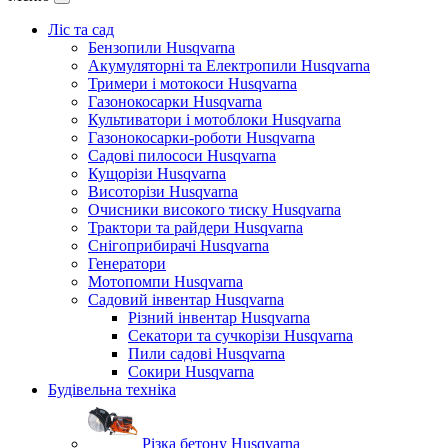
Ліс та сад
Бензопили Husqvarna
Акумуляторні та Електропили Husqvarna
Тримери і мотокоси Husqvarna
Газонокосарки Husqvarna
Культиватори і мотоблоки Husqvarna
Газонокосарки-роботи Husqvarna
Садові пилососи Husqvarna
Кущорізи Husqvarna
Висоторізи Husqvarna
Очисники високого тиску Husqvarna
Трактори та райдери Husqvarna
Снігоприбирачі Husqvarna
Генератори
Мотопомпи Husqvarna
Садовий інвентар Husqvarna
Різний інвентар Husqvarna
Секатори та сучкорізи Husqvarna
Пили садові Husqvarna
Сокири Husqvarna
Будівельна техніка
Різка бетону Husqvarna