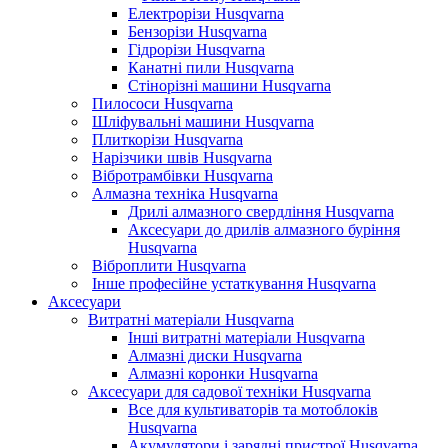
Електрорізи Husqvarna
Бензорізи Husqvarna
Гідрорізи Husqvarna
Канатні пили Husqvarna
Стінорізні машини Husqvarna
Пилососи Husqvarna
Шліфувальні машини Husqvarna
Плиткорізи Husqvarna
Нарізчики швів Husqvarna
Вібротрамбівки Husqvarna
Алмазна техніка Husqvarna
Дрилі алмазного свердління Husqvarna
Аксесуари до дрилів алмазного буріння
Husqvarna
Віброплити Husqvarna
Інше професійне устаткування Husqvarna
Аксесуари
Витратні матеріали Husqvarna
Інші витратні матеріали Husqvarna
Алмазні диски Husqvarna
Алмазні коронки Husqvarna
Аксесуари для садової техніки Husqvarna
Все для культиваторів та мотоблоків
Husqvarna
Акумулятори і зарядні пристрої Husqvarna