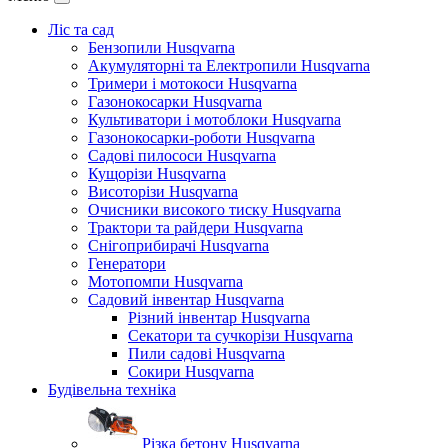
Ліс та сад
Бензопили Husqvarna
Акумуляторні та Електропили Husqvarna
Тримери і мотокоси Husqvarna
Газонокосарки Husqvarna
Культиватори і мотоблоки Husqvarna
Газонокосарки-роботи Husqvarna
Садові пилососи Husqvarna
Кущорізи Husqvarna
Висоторізи Husqvarna
Очисники високого тиску Husqvarna
Трактори та райдери Husqvarna
Снігоприбирачі Husqvarna
Генератори
Мотопомпи Husqvarna
Садовий інвентар Husqvarna
Різний інвентар Husqvarna
Секатори та сучкорізи Husqvarna
Пили садові Husqvarna
Сокири Husqvarna
Будівельна техніка
Різка бетону Husqvarna