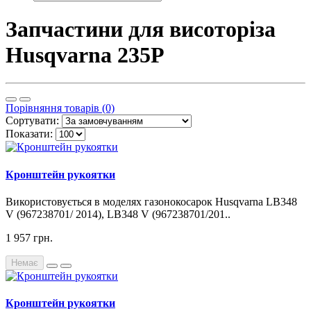
Запчастини для висоторіза
Husqvarna 235P
Порівняння товарів (0)
Сортувати:
Показати:
Кронштейн рукоятки
Використовується в моделях газонокосарок Husqvarna LB348
V (967238701/ 2014), LB348 V (967238701/201..
1 957 грн.
Немає
Кронштейн рукоятки