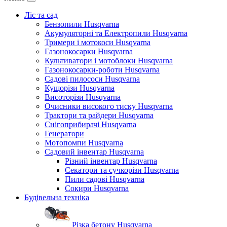
Ліс та сад
Бензопили Husqvarna
Акумуляторні та Електропили Husqvarna
Тримери і мотокоси Husqvarna
Газонокосарки Husqvarna
Культиватори і мотоблоки Husqvarna
Газонокосарки-роботи Husqvarna
Садові пилососи Husqvarna
Кущорізи Husqvarna
Висоторізи Husqvarna
Очисники високого тиску Husqvarna
Трактори та райдери Husqvarna
Снігоприбирачі Husqvarna
Генератори
Мотопомпи Husqvarna
Садовий інвентар Husqvarna
Різний інвентар Husqvarna
Секатори та сучкорізи Husqvarna
Пили садові Husqvarna
Сокири Husqvarna
Будівельна техніка
Різка бетону Husqvarna