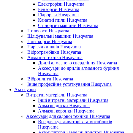
Електрорізи Husqvarna
Бензорізи Husqvarna
Гідрорізи Husqvarna
Канатні пили Husqvarna
Стінорізні машини Husqvarna
Пилососи Husqvarna
Шліфувальні машини Husqvarna
Плиткорізи Husqvarna
Нарізчики швів Husqvarna
Вібротрамбівки Husqvarna
Алмазна техніка Husqvarna
Дрилі алмазного свердління Husqvarna
Аксесуари до дрилів алмазного буріння
Husqvarna
Віброплити Husqvarna
Інше професійне устаткування Husqvarna
Аксесуари
Витратні матеріали Husqvarna
Інші витратні матеріали Husqvarna
Алмазні диски Husqvarna
Алмазні коронки Husqvarna
Аксесуари для садової техніки Husqvarna
Все для культиваторів та мотоблоків
Husqvarna
Акумулятори і зарядні пристрої Husqvarna