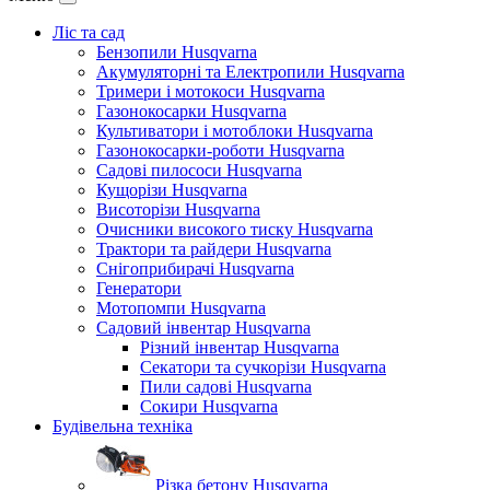
Ліс та сад
Бензопили Husqvarna
Акумуляторні та Електропили Husqvarna
Тримери і мотокоси Husqvarna
Газонокосарки Husqvarna
Культиватори і мотоблоки Husqvarna
Газонокосарки-роботи Husqvarna
Садові пилососи Husqvarna
Кущорізи Husqvarna
Висоторізи Husqvarna
Очисники високого тиску Husqvarna
Трактори та райдери Husqvarna
Снігоприбирачі Husqvarna
Генератори
Мотопомпи Husqvarna
Садовий інвентар Husqvarna
Різний інвентар Husqvarna
Секатори та сучкорізи Husqvarna
Пили садові Husqvarna
Сокири Husqvarna
Будівельна техніка
Різка бетону Husqvarna