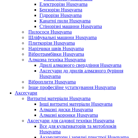
Електрорізи Husqvarna
Бензорізи Husqvarna
Гідрорізи Husqvarna
Канатні пили Husqvarna
Стінорізні машини Husqvarna
Пилососи Husqvarna
Шліфувальні машини Husqvarna
Плиткорізи Husqvarna
Нарізчики швів Husqvarna
Вібротрамбівки Husqvarna
Алмазна техніка Husqvarna
Дрилі алмазного свердління Husqvarna
Аксесуари до дрилів алмазного буріння
Husqvarna
Віброплити Husqvarna
Інше професійне устаткування Husqvarna
Аксесуари
Витратні матеріали Husqvarna
Інші витратні матеріали Husqvarna
Алмазні диски Husqvarna
Алмазні коронки Husqvarna
Аксесуари для садової техніки Husqvarna
Все для культиваторів та мотоблоків
Husqvarna
Акумулятори і зарядні пристрої Husqvarna