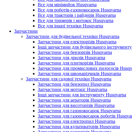
Все для мінімийок Husqvarna
Все для роботів-газонокосарок Husqvarna
Все для тракторів і райдерів Husqvarna
Все для тримерів і мотокос Husqvarna
Все для іншої техніки Husqvarna
Запчастини
Запчастини для будівельної техніки Husqvarna
Запчастини для електрорізів Husqvarna
Інші запчастини для будівельного інструменту
Запчастини для бензорізів Husqvarna
Запчастини для дрилів Husqvarna
Запчастини для плиткорізів Husqvarna
Запчастини для промислових пилососів Husqv
Запчастини для швонарізчиків Husqvarna
Запчастини для садової техніки Husqvarna
Запчастини для бензопил Husqvarna
Запчастини для мотокіс Husqvarna
Інші запчастини для інструменту Husqvarna
Запчастини для аераторів Husqvarna
Запчастини для висоторізів Husqvarna
Запчастини для газонокосарок Husqvarna
Запчастини для газонокосарок роботів Husqva
Запчастини для електропил Husqvarna
Запчастини для культиваторів Husqvarna
Запчастини для кущорізів Husqvarna