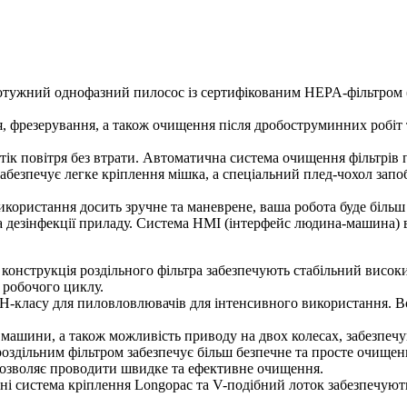
отужний однофазний пилосос із сертифікованим HEPA-фільтром (
, фрезерування, а також очищення після дробоструминних робіт
тік повітря без втрати. Автоматична система очищення фільтрів 
абезпечує легке кріплення мішка, а спеціальний плед-чохол запо
використання досить зручне та маневрене, ваша робота буде біль
 дезінфекції приладу. Система HMI (інтерфейс людина-машина) 
а конструкція роздільного фільтра забезпечують стабільний висо
 робочого циклу.
м H-класу для пиловловлювачів для інтенсивного використання. В
до машини, а також можливість приводу на двох колесах, забезпе
 роздільним фільтром забезпечує більш безпечне та просте очище
дозволяє проводити швидке та ефективне очищення.
ні система кріплення Longopac та V-подібний лоток забезпечуют