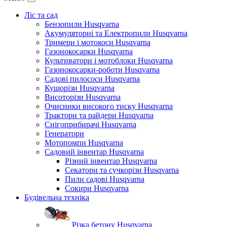
Ліс та сад
Бензопили Husqvarna
Акумуляторні та Електропили Husqvarna
Тримери і мотокоси Husqvarna
Газонокосарки Husqvarna
Культиватори і мотоблоки Husqvarna
Газонокосарки-роботи Husqvarna
Садові пилососи Husqvarna
Кущорізи Husqvarna
Висоторізи Husqvarna
Очисники високого тиску Husqvarna
Трактори та райдери Husqvarna
Снігоприбирачі Husqvarna
Генератори
Мотопомпи Husqvarna
Садовий інвентар Husqvarna
Різний інвентар Husqvarna
Секатори та сучкорізи Husqvarna
Пили садові Husqvarna
Сокири Husqvarna
Будівельна техніка
Різка бетону Husqvarna