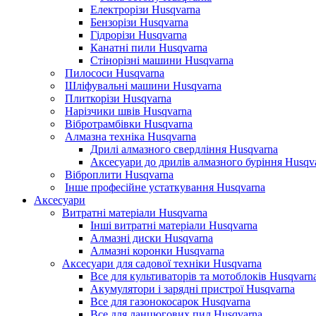
Електрорізи Husqvarna
Бензорізи Husqvarna
Гідрорізи Husqvarna
Канатні пили Husqvarna
Стінорізні машини Husqvarna
Пилососи Husqvarna
Шліфувальні машини Husqvarna
Плиткорізи Husqvarna
Нарізчики швів Husqvarna
Вібротрамбівки Husqvarna
Алмазна техніка Husqvarna
Дрилі алмазного свердління Husqvarna
Аксесуари до дрилів алмазного буріння Husqv
Віброплити Husqvarna
Інше професійне устаткування Husqvarna
Аксесуари
Витратні матеріали Husqvarna
Інші витратні матеріали Husqvarna
Алмазні диски Husqvarna
Алмазні коронки Husqvarna
Аксесуари для садової техніки Husqvarna
Все для культиваторів та мотоблоків Husqvarn
Акумулятори і зарядні пристрої Husqvarna
Все для газонокосарок Husqvarna
Все для ланцюгових пил Husqvarna