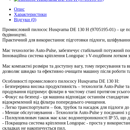
Опис
Характеристики
Відгуки (0)
Промисловий пилосос Husqvarna DE 130 H (9705195-01) – це п
будівництві.
Практичний для використання: підготовки підлоги, шліфування
Має технологію Auto-Pulse, забезпечує стабільний потужний по
Інноваційна система кріплення Longopac з V-подібним лотком з
Має компактні розміри та доступну вагу, тому пересування та 
дозволяє швидко та ефективно очищати машину після роботи та
Особливості промислового пилососу Husqvarna DE 130 H:
- Безперервна висока продуктивність – технологія Auto-Pulse т
продування підтримує фільтри в чистому стані протягом усього
- Фокус на безпеці - ця машина відповідає останнім стандарта
відокремлений від фільтра попереднього очищення.
- Легко транспортувати – бов, трубок та насадок для підлоги 
- Менше обслуговування - Технологія Auto-Pulse у поєднанні з
- Пилоуловлювач також має клас водонепроникності IP 55, що 
- Покращена система кріплення Longopac - проста у використан
складках не накопичується пил.