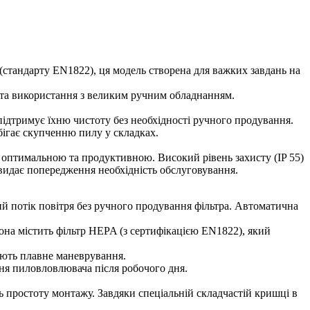
стандарту EN1822), ця модель створена для важких завдань на
 та використання з великим ручним обладнанням.
підтримує їхню чистоту без необхідності ручного продування.
бігає скупченню пилу у складках.
ш оптимальною та продуктивною. Високий рівень захисту (IP 55)
видає попередження необхідність обслуговування.
кий потік повітря без ручного продування фільтра. Автоматична
она містить фільтр HEPA (з сертифікацією EN1822), який
чують плавне маневрування.
ння пиловловлювача після робочого дня.
ь простоту монтажу. Завдяки спеціальній складчастій кришці в