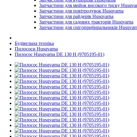
Запчастини для мийок високого тиску Husqva
Запчастини для повітродувок Husqvarna
Запчастини для райдерів Husqvarna
Запчастини для садових тракторів Husqvarna
Запчастини для снігоприбиральників Husqvar
Будівельна техніка
Пилососи Husqvarna
Пилосос Husqvarna DE 130 H (9705195-01)