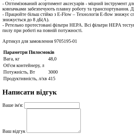
- Оптимізований асортимент аксесуарів - міцний інструмент дл
ковпачками забезпечують плавну роботу та транспортування. Д
- Працюйте більш стійко з E-Flow – Технологія E-flow знижує 
знижується до 8 дБ(A).
- Ретельно протестовані фільтри HEPA. Всі фільтри HEPA тест
пилу при роботі на повній потужності.
Артикул для замовлення 9705195-01
Параметри Пилосмоків
Вага, кг
48,0
Об'єм контейнеру, л
Потужність, Вт
3000
Продуктивність, л/хв
415
Написати відгук
Ваше ім'я:
Ваш відгук