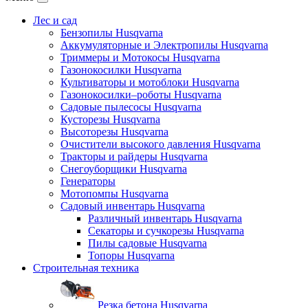
Лес и сад
Бензопилы Husqvarna
Аккумуляторные и Электропилы Нusqvarna
Триммеры и Мотокосы Нusqvarna
Газонокосилки Husqvarna
Культиваторы и мотоблоки Husqvarna
Газонокосилки–роботы Husqvarna
Садовые пылесосы Husqvarna
Кусторезы Husqvarna
Высоторезы Husqvarna
Очистители высокого давления Husqvarna
Тракторы и райдеры Husqvarna
Снегоуборщики Husqvarna
Генераторы
Мотопомпы Husqvarna
Садовый инвентарь Husqvarna
Различный инвентарь Husqvarna
Секаторы и сучкорезы Husqvarna
Пилы садовые Husqvarna
Топоры Husqvarna
Строительная техника
Резка бетона Husqvarna