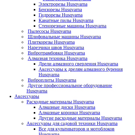
Электрорезы Husqvarna
Бензорезы Husqvarna
Гидрорезы Husqvarna
Канатные пилы Husqvarna
Стенорезные машины Husqvarna
Пылесосы Husqvarna
Шлифовальные машины Husqvarna
Плиткорезы Husqvarna
Нарезчики швов Husqvarna
Вибротрамбовки Husqvarna
Алмазная техника Husqvarna
Дрели алмазного сверления Husqvarna
Аксессуары к дрелям алмазного бурения
Husqvarna
Виброплиты Husqvarna
Другое профессиональное оборудование
Husqvarna
Аксессуары
Расходные материалы Husqvarna
Алмазные диски Husqvarna
Алмазные коронки Husqvarna
Другие расходные материалы Husqvarna
Аксессуары для садовой техники Husqvarna
Все для культиваторов и мотоблоков
Husqvarna