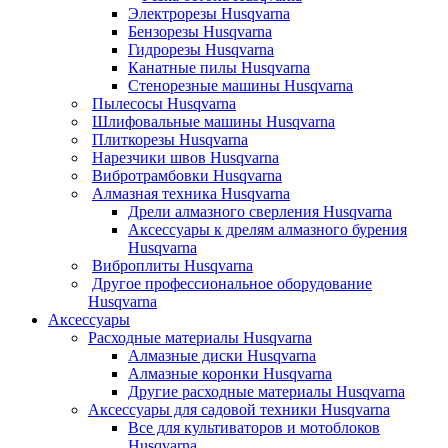
Электрорезы Husqvarna
Бензорезы Husqvarna
Гидрорезы Husqvarna
Канатные пилы Husqvarna
Стенорезные машины Husqvarna
Пылесосы Husqvarna
Шлифовальные машины Husqvarna
Плиткорезы Husqvarna
Нарезчики швов Husqvarna
Вибротрамбовки Husqvarna
Алмазная техника Husqvarna
Дрели алмазного сверления Husqvarna
Аксессуары к дрелям алмазного бурения
Husqvarna
Виброплиты Husqvarna
Другое профессиональное оборудование
Husqvarna
Аксессуары
Расходные материалы Husqvarna
Алмазные диски Husqvarna
Алмазные коронки Husqvarna
Другие расходные материалы Husqvarna
Аксессуары для садовой техники Husqvarna
Все для культиваторов и мотоблоков
Husqvarna