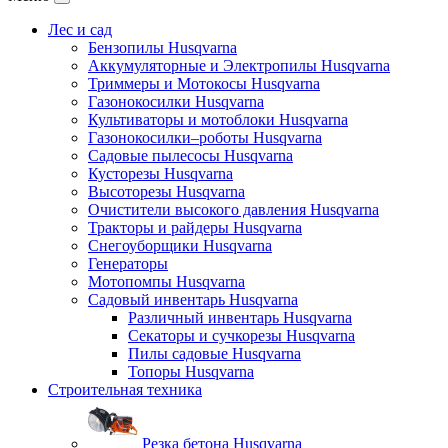
Лес и сад
Бензопилы Husqvarna
Аккумуляторные и Электропилы Нusqvarna
Триммеры и Мотокосы Нusqvarna
Газонокосилки Husqvarna
Культиваторы и мотоблоки Husqvarna
Газонокосилки–роботы Husqvarna
Садовые пылесосы Husqvarna
Кусторезы Husqvarna
Высоторезы Husqvarna
Очистители высокого давления Husqvarna
Тракторы и райдеры Husqvarna
Снегоуборщики Husqvarna
Генераторы
Мотопомпы Husqvarna
Садовый инвентарь Husqvarna
Различный инвентарь Husqvarna
Секаторы и сучкорезы Husqvarna
Пилы садовые Husqvarna
Топоры Husqvarna
Строительная техника
Резка бетона Husqvarna