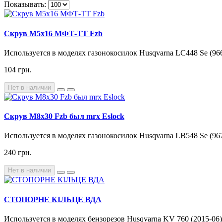
Показывать:
Скрув M5x16 МФТ-ТТ Fzb
Используется в моделях газонокосилок Husqvarna LC448 Se (966
104 грн.
Нет в наличии
Скрув M8x30 Fzb был mrx Eslock
Используется в моделях газонокосилок Husqvarna LB548 Se (967
240 грн.
Нет в наличии
СТОПОРНЕ КІЛЬЦЕ ВДА
Используется в моделях бензорезов Husqvarna KV 760 (2015-06)