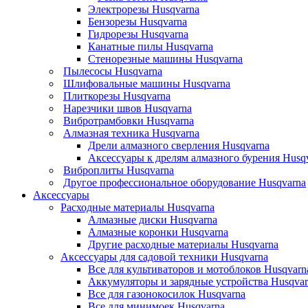
Электрорезы Husqvarna
Бензорезы Husqvarna
Гидрорезы Husqvarna
Канатные пилы Husqvarna
Стенорезные машины Husqvarna
Пылесосы Husqvarna
Шлифовальные машины Husqvarna
Плиткорезы Husqvarna
Нарезчики швов Husqvarna
Вибротрамбовки Husqvarna
Алмазная техника Husqvarna
Дрели алмазного сверления Husqvarna
Аксессуары к дрелям алмазного бурения Husq
Виброплиты Husqvarna
Другое профессиональное оборудование Husqvarna
Аксессуары
Расходные материалы Husqvarna
Алмазные диски Husqvarna
Алмазные коронки Husqvarna
Другие расходные материалы Husqvarna
Аксессуары для садовой техники Husqvarna
Все для культиваторов и мотоблоков Husqvarn
Аккумуляторы и зарядные устройства Husqvar
Все для газонокосилок Husqvarna
Все для минимоек Husqvarna