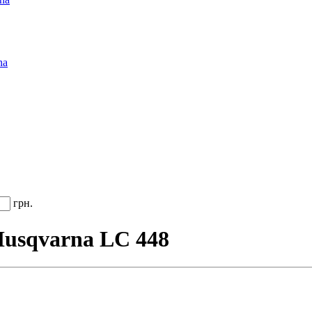
na
грн.
Husqvarna LC 448