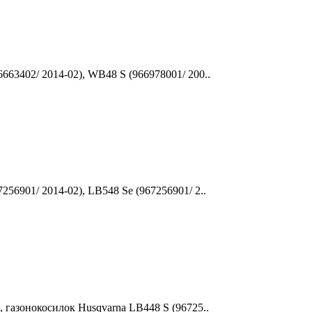
663402/ 2014-02), WB48 S (966978001/ 200..
256901/ 2014-02), LB548 Se (967256901/ 2..
, газонокосилок Husqvarna LB448 S (96725..