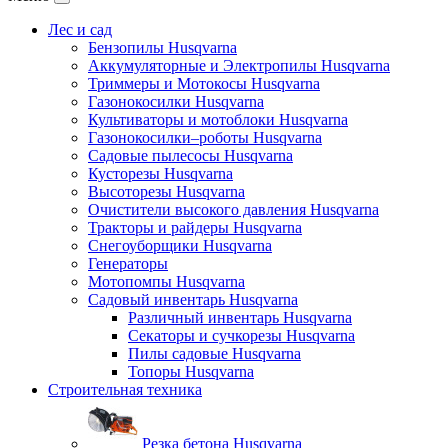
Лес и сад
Бензопилы Husqvarna
Аккумуляторные и Электропилы Нusqvarna
Триммеры и Мотокосы Нusqvarna
Газонокосилки Husqvarna
Культиваторы и мотоблоки Husqvarna
Газонокосилки–роботы Husqvarna
Садовые пылесосы Husqvarna
Кусторезы Husqvarna
Высоторезы Husqvarna
Очистители высокого давления Husqvarna
Тракторы и райдеры Husqvarna
Снегоуборщики Husqvarna
Генераторы
Мотопомпы Husqvarna
Садовый инвентарь Husqvarna
Различный инвентарь Husqvarna
Секаторы и сучкорезы Husqvarna
Пилы садовые Husqvarna
Топоры Husqvarna
Строительная техника
Резка бетона Husqvarna