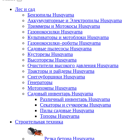
Лес и сад
Бензопилы Husqvarna
Аккумуляторные и Электропилы Нusqvarna
Триммеры и Мотокосы Нusqvarna
Газонокосилки Husqvarna
Культиваторы и мотоблоки Husqvarna
Газонокосилки–роботы Husqvarna
Садовые пылесосы Husqvarna
Кусторезы Husqvarna
Высоторезы Husqvarna
Очистители высокого давления Husqvarna
Тракторы и райдеры Husqvarna
Снегоуборщики Husqvarna
Генераторы
Мотопомпы Husqvarna
Садовый инвентарь Husqvarna
Различный инвентарь Husqvarna
Секаторы и сучкорезы Husqvarna
Пилы садовые Husqvarna
Топоры Husqvarna
Строительная техника
Резка бетона Husqvarna