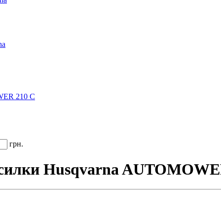
na
WER 210 C
грн.
косилки Husqvarna AUTOMOWE