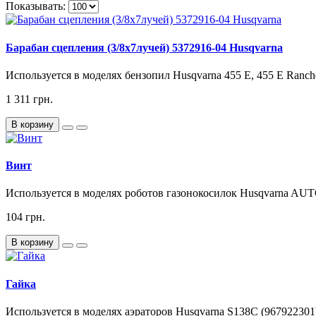
Показывать:
Барабан сцепления (3/8х7лучей) 5372916-04 Husqvarna
Используется в моделях бензопил Husqvarna 455 E, 455 E Rancher I
1 311 грн.
В корзину
Винт
Используется в моделях роботов газонокосилок Husqvarna 
104 грн.
В корзину
Гайка
Используется в моделях аэраторов Husqvarna S138C (967922301),