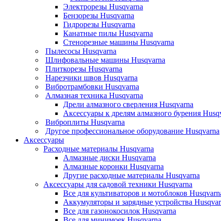
Электрорезы Husqvarna
Бензорезы Husqvarna
Гидрорезы Husqvarna
Канатные пилы Husqvarna
Стенорезные машины Husqvarna
Пылесосы Husqvarna
Шлифовальные машины Husqvarna
Плиткорезы Husqvarna
Нарезчики швов Husqvarna
Вибротрамбовки Husqvarna
Алмазная техника Husqvarna
Дрели алмазного сверления Husqvarna
Аксессуары к дрелям алмазного бурения Husq
Виброплиты Husqvarna
Другое профессиональное оборудование Husqvarna
Аксессуары
Расходные материалы Husqvarna
Алмазные диски Husqvarna
Алмазные коронки Husqvarna
Другие расходные материалы Husqvarna
Аксессуары для садовой техники Husqvarna
Все для культиваторов и мотоблоков Husqvarn
Аккумуляторы и зарядные устройства Husqvar
Все для газонокосилок Husqvarna
Все для минимоек Husqvarna