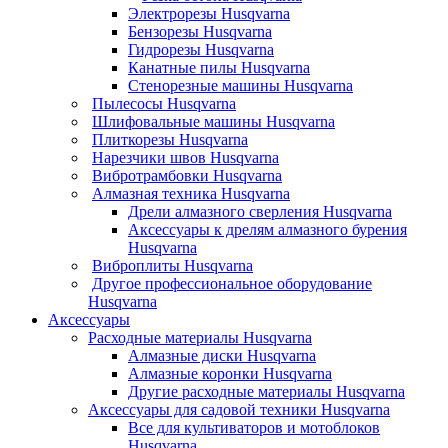
Электрорезы Husqvarna
Бензорезы Husqvarna
Гидрорезы Husqvarna
Канатные пилы Husqvarna
Стенорезные машины Husqvarna
Пылесосы Husqvarna
Шлифовальные машины Husqvarna
Плиткорезы Husqvarna
Нарезчики швов Husqvarna
Вибротрамбовки Husqvarna
Алмазная техника Husqvarna
Дрели алмазного сверления Husqvarna
Аксессуары к дрелям алмазного бурения
Husqvarna
Виброплиты Husqvarna
Другое профессиональное оборудование
Husqvarna
Аксессуары
Расходные материалы Husqvarna
Алмазные диски Husqvarna
Алмазные коронки Husqvarna
Другие расходные материалы Husqvarna
Аксессуары для садовой техники Husqvarna
Все для культиваторов и мотоблоков
Husqvarna