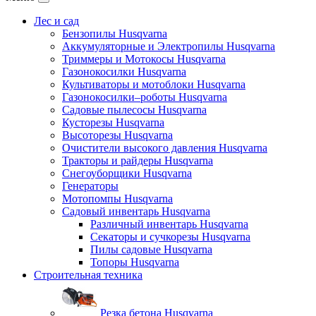
Лес и сад
Бензопилы Husqvarna
Аккумуляторные и Электропилы Нusqvarna
Триммеры и Мотокосы Нusqvarna
Газонокосилки Husqvarna
Культиваторы и мотоблоки Husqvarna
Газонокосилки–роботы Husqvarna
Садовые пылесосы Husqvarna
Кусторезы Husqvarna
Высоторезы Husqvarna
Очистители высокого давления Husqvarna
Тракторы и райдеры Husqvarna
Снегоуборщики Husqvarna
Генераторы
Мотопомпы Husqvarna
Садовый инвентарь Husqvarna
Различный инвентарь Husqvarna
Секаторы и сучкорезы Husqvarna
Пилы садовые Husqvarna
Топоры Husqvarna
Строительная техника
Резка бетона Husqvarna