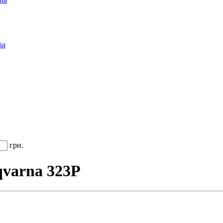
na
грн.
qvarna 323P