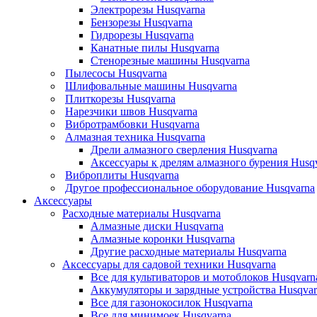
Электрорезы Husqvarna
Бензорезы Husqvarna
Гидрорезы Husqvarna
Канатные пилы Husqvarna
Стенорезные машины Husqvarna
Пылесосы Husqvarna
Шлифовальные машины Husqvarna
Плиткорезы Husqvarna
Нарезчики швов Husqvarna
Вибротрамбовки Husqvarna
Алмазная техника Husqvarna
Дрели алмазного сверления Husqvarna
Аксессуары к дрелям алмазного бурения Husq
Виброплиты Husqvarna
Другое профессиональное оборудование Husqvarna
Аксессуары
Расходные материалы Husqvarna
Алмазные диски Husqvarna
Алмазные коронки Husqvarna
Другие расходные материалы Husqvarna
Аксессуары для садовой техники Husqvarna
Все для культиваторов и мотоблоков Husqvarn
Аккумуляторы и зарядные устройства Husqvar
Все для газонокосилок Husqvarna
Все для минимоек Husqvarna