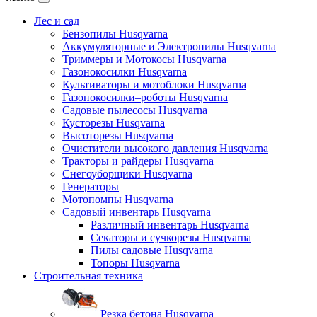
Лес и сад
Бензопилы Husqvarna
Аккумуляторные и Электропилы Нusqvarna
Триммеры и Мотокосы Нusqvarna
Газонокосилки Husqvarna
Культиваторы и мотоблоки Husqvarna
Газонокосилки–роботы Husqvarna
Садовые пылесосы Husqvarna
Кусторезы Husqvarna
Высоторезы Husqvarna
Очистители высокого давления Husqvarna
Тракторы и райдеры Husqvarna
Снегоуборщики Husqvarna
Генераторы
Мотопомпы Husqvarna
Садовый инвентарь Husqvarna
Различный инвентарь Husqvarna
Секаторы и сучкорезы Husqvarna
Пилы садовые Husqvarna
Топоры Husqvarna
Строительная техника
Резка бетона Husqvarna