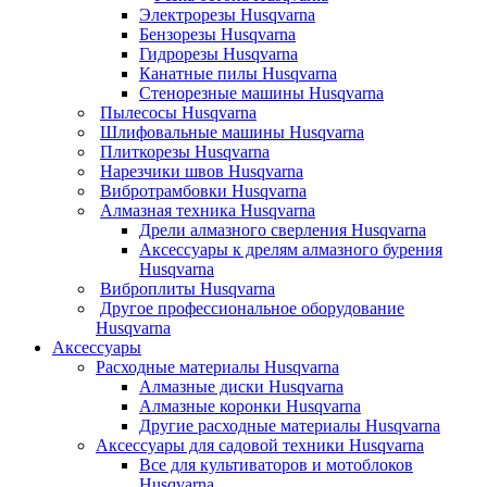
Электрорезы Husqvarna
Бензорезы Husqvarna
Гидрорезы Husqvarna
Канатные пилы Husqvarna
Стенорезные машины Husqvarna
Пылесосы Husqvarna
Шлифовальные машины Husqvarna
Плиткорезы Husqvarna
Нарезчики швов Husqvarna
Вибротрамбовки Husqvarna
Алмазная техника Husqvarna
Дрели алмазного сверления Husqvarna
Аксессуары к дрелям алмазного бурения
Husqvarna
Виброплиты Husqvarna
Другое профессиональное оборудование
Husqvarna
Аксессуары
Расходные материалы Husqvarna
Алмазные диски Husqvarna
Алмазные коронки Husqvarna
Другие расходные материалы Husqvarna
Аксессуары для садовой техники Husqvarna
Все для культиваторов и мотоблоков
Husqvarna