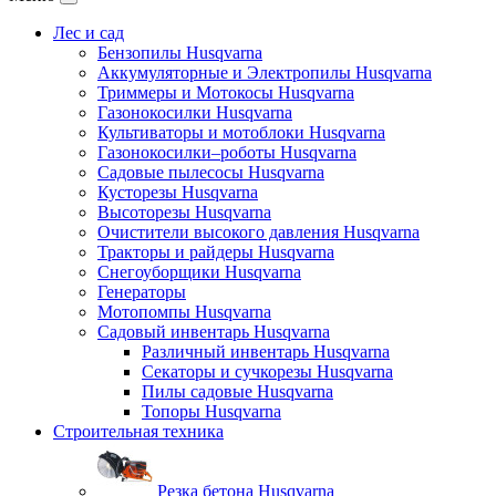
Лес и сад
Бензопилы Husqvarna
Аккумуляторные и Электропилы Нusqvarna
Триммеры и Мотокосы Нusqvarna
Газонокосилки Husqvarna
Культиваторы и мотоблоки Husqvarna
Газонокосилки–роботы Husqvarna
Садовые пылесосы Husqvarna
Кусторезы Husqvarna
Высоторезы Husqvarna
Очистители высокого давления Husqvarna
Тракторы и райдеры Husqvarna
Снегоуборщики Husqvarna
Генераторы
Мотопомпы Husqvarna
Садовый инвентарь Husqvarna
Различный инвентарь Husqvarna
Секаторы и сучкорезы Husqvarna
Пилы садовые Husqvarna
Топоры Husqvarna
Строительная техника
Резка бетона Husqvarna