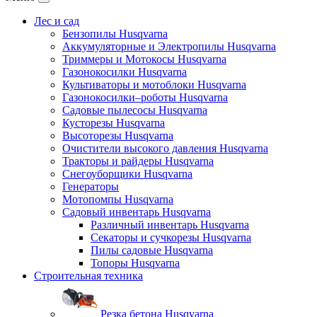
Лес и сад
Бензопилы Husqvarna
Аккумуляторные и Электропилы Нusqvarna
Триммеры и Мотокосы Нusqvarna
Газонокосилки Husqvarna
Культиваторы и мотоблоки Husqvarna
Газонокосилки–роботы Husqvarna
Садовые пылесосы Husqvarna
Кусторезы Husqvarna
Высоторезы Husqvarna
Очистители высокого давления Husqvarna
Тракторы и райдеры Husqvarna
Снегоуборщики Husqvarna
Генераторы
Мотопомпы Husqvarna
Садовый инвентарь Husqvarna
Различный инвентарь Husqvarna
Секаторы и сучкорезы Husqvarna
Пилы садовые Husqvarna
Топоры Husqvarna
Строительная техника
Резка бетона Husqvarna