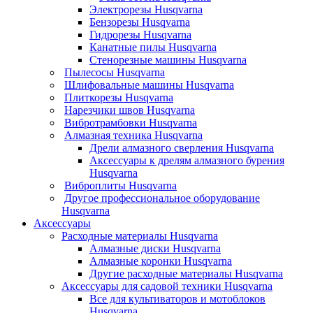
Электрорезы Husqvarna
Бензорезы Husqvarna
Гидрорезы Husqvarna
Канатные пилы Husqvarna
Стенорезные машины Husqvarna
Пылесосы Husqvarna
Шлифовальные машины Husqvarna
Плиткорезы Husqvarna
Нарезчики швов Husqvarna
Вибротрамбовки Husqvarna
Алмазная техника Husqvarna
Дрели алмазного сверления Husqvarna
Аксессуары к дрелям алмазного бурения
Husqvarna
Виброплиты Husqvarna
Другое профессиональное оборудование
Husqvarna
Аксессуары
Расходные материалы Husqvarna
Алмазные диски Husqvarna
Алмазные коронки Husqvarna
Другие расходные материалы Husqvarna
Аксессуары для садовой техники Husqvarna
Все для культиваторов и мотоблоков
Husqvarna