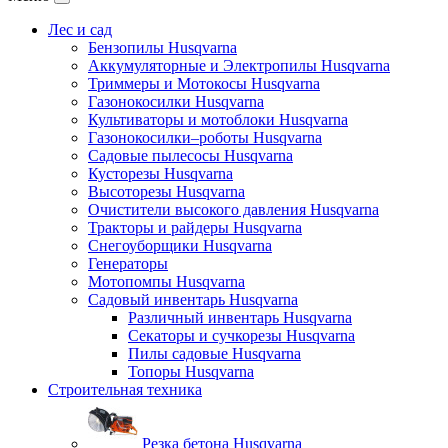
Лес и сад
Бензопилы Husqvarna
Аккумуляторные и Электропилы Нusqvarna
Триммеры и Мотокосы Нusqvarna
Газонокосилки Husqvarna
Культиваторы и мотоблоки Husqvarna
Газонокосилки–роботы Husqvarna
Садовые пылесосы Husqvarna
Кусторезы Husqvarna
Высоторезы Husqvarna
Очистители высокого давления Husqvarna
Тракторы и райдеры Husqvarna
Снегоуборщики Husqvarna
Генераторы
Мотопомпы Husqvarna
Садовый инвентарь Husqvarna
Различный инвентарь Husqvarna
Секаторы и сучкорезы Husqvarna
Пилы садовые Husqvarna
Топоры Husqvarna
Строительная техника
Резка бетона Husqvarna