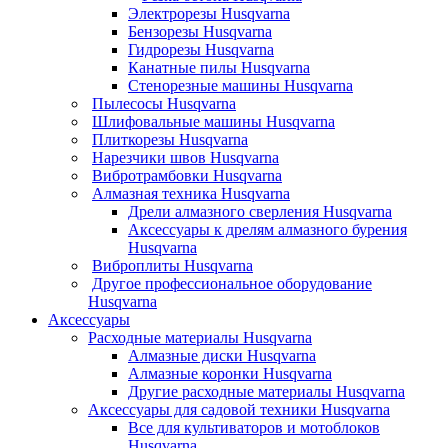
Электрорезы Husqvarna
Бензорезы Husqvarna
Гидрорезы Husqvarna
Канатные пилы Husqvarna
Стенорезные машины Husqvarna
Пылесосы Husqvarna
Шлифовальные машины Husqvarna
Плиткорезы Husqvarna
Нарезчики швов Husqvarna
Вибротрамбовки Husqvarna
Алмазная техника Husqvarna
Дрели алмазного сверления Husqvarna
Аксессуары к дрелям алмазного бурения
Husqvarna
Виброплиты Husqvarna
Другое профессиональное оборудование
Husqvarna
Аксессуары
Расходные материалы Husqvarna
Алмазные диски Husqvarna
Алмазные коронки Husqvarna
Другие расходные материалы Husqvarna
Аксессуары для садовой техники Husqvarna
Все для культиваторов и мотоблоков
Husqvarna