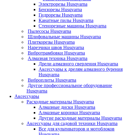
Электрорезы Husqvarna
Бензорезы Husqvarna
Гидрорезы Husqvarna
Канатные пилы Husqvarna
Стенорезные машины Husqvarna
Пылесосы Husqvarna
Шлифовальные машины Husqvarna
Плиткорезы Husqvarna
Нарезчики швов Husqvarna
Вибротрамбовки Husqvarna
Алмазная техника Husqvarna
Дрели алмазного сверления Husqvarna
Аксессуары к дрелям алмазного бурения
Husqvarna
Виброплиты Husqvarna
Другое профессиональное оборудование
Husqvarna
Аксессуары
Расходные материалы Husqvarna
Алмазные диски Husqvarna
Алмазные коронки Husqvarna
Другие расходные материалы Husqvarna
Аксессуары для садовой техники Husqvarna
Все для культиваторов и мотоблоков
Husqvarna