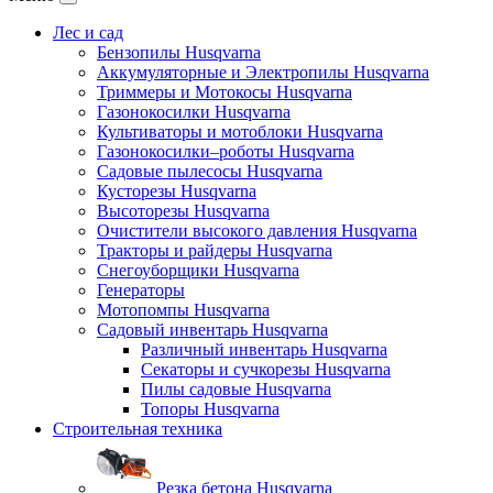
Лес и сад
Бензопилы Husqvarna
Аккумуляторные и Электропилы Нusqvarna
Триммеры и Мотокосы Нusqvarna
Газонокосилки Husqvarna
Культиваторы и мотоблоки Husqvarna
Газонокосилки–роботы Husqvarna
Садовые пылесосы Husqvarna
Кусторезы Husqvarna
Высоторезы Husqvarna
Очистители высокого давления Husqvarna
Тракторы и райдеры Husqvarna
Снегоуборщики Husqvarna
Генераторы
Мотопомпы Husqvarna
Садовый инвентарь Husqvarna
Различный инвентарь Husqvarna
Секаторы и сучкорезы Husqvarna
Пилы садовые Husqvarna
Топоры Husqvarna
Строительная техника
Резка бетона Husqvarna