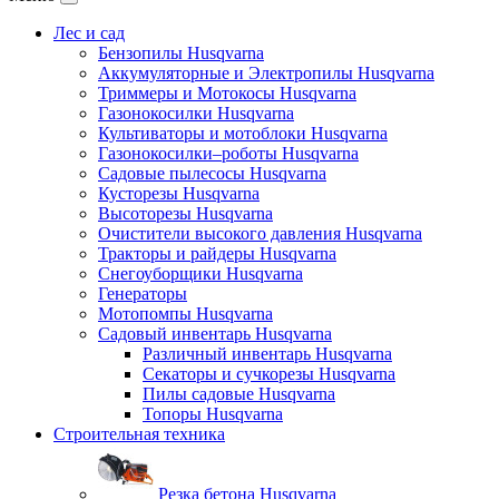
Лес и сад
Бензопилы Husqvarna
Аккумуляторные и Электропилы Нusqvarna
Триммеры и Мотокосы Нusqvarna
Газонокосилки Husqvarna
Культиваторы и мотоблоки Husqvarna
Газонокосилки–роботы Husqvarna
Садовые пылесосы Husqvarna
Кусторезы Husqvarna
Высоторезы Husqvarna
Очистители высокого давления Husqvarna
Тракторы и райдеры Husqvarna
Снегоуборщики Husqvarna
Генераторы
Мотопомпы Husqvarna
Садовый инвентарь Husqvarna
Различный инвентарь Husqvarna
Секаторы и сучкорезы Husqvarna
Пилы садовые Husqvarna
Топоры Husqvarna
Строительная техника
Резка бетона Husqvarna