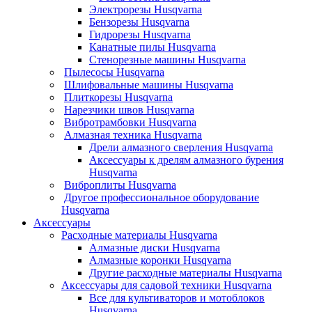
Электрорезы Husqvarna
Бензорезы Husqvarna
Гидрорезы Husqvarna
Канатные пилы Husqvarna
Стенорезные машины Husqvarna
Пылесосы Husqvarna
Шлифовальные машины Husqvarna
Плиткорезы Husqvarna
Нарезчики швов Husqvarna
Вибротрамбовки Husqvarna
Алмазная техника Husqvarna
Дрели алмазного сверления Husqvarna
Аксессуары к дрелям алмазного бурения
Husqvarna
Виброплиты Husqvarna
Другое профессиональное оборудование
Husqvarna
Аксессуары
Расходные материалы Husqvarna
Алмазные диски Husqvarna
Алмазные коронки Husqvarna
Другие расходные материалы Husqvarna
Аксессуары для садовой техники Husqvarna
Все для культиваторов и мотоблоков
Husqvarna