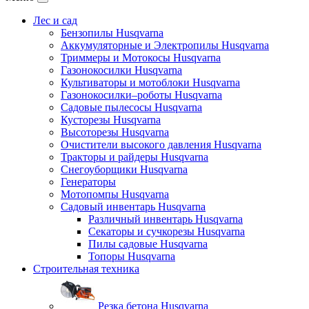
Лес и сад
Бензопилы Husqvarna
Аккумуляторные и Электропилы Нusqvarna
Триммеры и Мотокосы Нusqvarna
Газонокосилки Husqvarna
Культиваторы и мотоблоки Husqvarna
Газонокосилки–роботы Husqvarna
Садовые пылесосы Husqvarna
Кусторезы Husqvarna
Высоторезы Husqvarna
Очистители высокого давления Husqvarna
Тракторы и райдеры Husqvarna
Снегоуборщики Husqvarna
Генераторы
Мотопомпы Husqvarna
Садовый инвентарь Husqvarna
Различный инвентарь Husqvarna
Секаторы и сучкорезы Husqvarna
Пилы садовые Husqvarna
Топоры Husqvarna
Строительная техника
Резка бетона Husqvarna