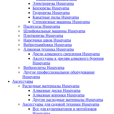
Электрорезы Husqvarna
Бензорезы Husqvarna
Гидрорезы Husqvarna
Канатные пилы Husqvarna
Стенорезные машины Husqvarna
Пылесосы Husqvarna
Шлифовальные машины Husqvarna
Плиткорезы Husqvarna
Нарезчики швов Husqvarna
Вибротрамбовки Husqvarna
Алмазная техника Husqvarna
Дрели алмазного сверления Husqvarna
Аксессуары к дрелям алмазного бурения
Husqvarna
Виброплиты Husqvarna
Другое профессиональное оборудование
Husqvarna
Аксессуары
Расходные материалы Husqvarna
Алмазные диски Husqvarna
Алмазные коронки Husqvarna
Другие расходные материалы Husqvarna
Аксессуары для садовой техники Husqvarna
Все для культиваторов и мотоблоков
Husqvarna