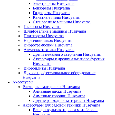
Электрорезы Husqvarna
Бензорезы Husqvarna
Гидрорезы Husqvarna
Канатные пилы Husqvarna
Стенорезные машины Husqvarna
Пылесосы Husqvarna
Шлифовальные машины Husqvarna
Плиткорезы Husqvarna
Нарезчики швов Husqvarna
Вибротрамбовки Husqvarna
Алмазная техника Husqvarna
Дрели алмазного сверления Husqvarna
Аксессуары к дрелям алмазного бурения
Husqvarna
Виброплиты Husqvarna
Другое профессиональное оборудование
Husqvarna
Аксессуары
Расходные материалы Husqvarna
Алмазные диски Husqvarna
Алмазные коронки Husqvarna
Другие расходные материалы Husqvarna
Аксессуары для садовой техники Husqvarna
Все для культиваторов и мотоблоков
Husqvarna