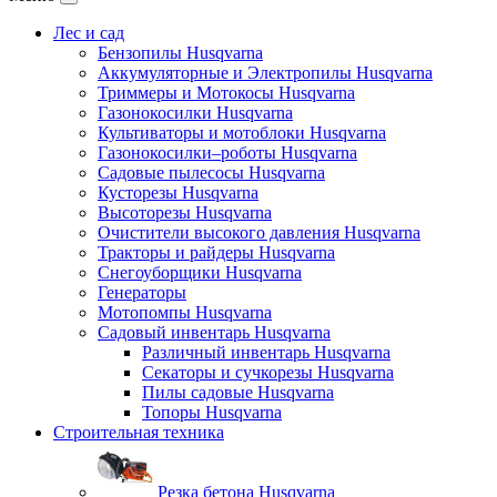
Лес и сад
Бензопилы Husqvarna
Аккумуляторные и Электропилы Нusqvarna
Триммеры и Мотокосы Нusqvarna
Газонокосилки Husqvarna
Культиваторы и мотоблоки Husqvarna
Газонокосилки–роботы Husqvarna
Садовые пылесосы Husqvarna
Кусторезы Husqvarna
Высоторезы Husqvarna
Очистители высокого давления Husqvarna
Тракторы и райдеры Husqvarna
Снегоуборщики Husqvarna
Генераторы
Мотопомпы Husqvarna
Садовый инвентарь Husqvarna
Различный инвентарь Husqvarna
Секаторы и сучкорезы Husqvarna
Пилы садовые Husqvarna
Топоры Husqvarna
Строительная техника
Резка бетона Husqvarna