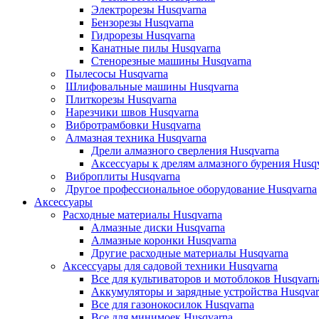
Электрорезы Husqvarna
Бензорезы Husqvarna
Гидрорезы Husqvarna
Канатные пилы Husqvarna
Стенорезные машины Husqvarna
Пылесосы Husqvarna
Шлифовальные машины Husqvarna
Плиткорезы Husqvarna
Нарезчики швов Husqvarna
Вибротрамбовки Husqvarna
Алмазная техника Husqvarna
Дрели алмазного сверления Husqvarna
Аксессуары к дрелям алмазного бурения Husq
Виброплиты Husqvarna
Другое профессиональное оборудование Husqvarna
Аксессуары
Расходные материалы Husqvarna
Алмазные диски Husqvarna
Алмазные коронки Husqvarna
Другие расходные материалы Husqvarna
Аксессуары для садовой техники Husqvarna
Все для культиваторов и мотоблоков Husqvarn
Аккумуляторы и зарядные устройства Husqvar
Все для газонокосилок Husqvarna
Все для минимоек Husqvarna