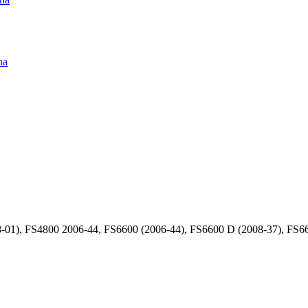
na
1), FS4800 2006-44, FS6600 (2006-44), FS6600 D (2008-37), FS66