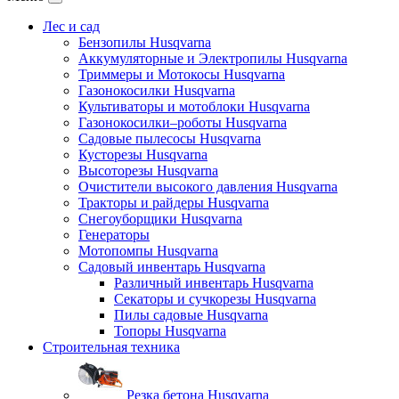
Лес и сад
Бензопилы Husqvarna
Аккумуляторные и Электропилы Нusqvarna
Триммеры и Мотокосы Нusqvarna
Газонокосилки Husqvarna
Культиваторы и мотоблоки Husqvarna
Газонокосилки–роботы Husqvarna
Садовые пылесосы Husqvarna
Кусторезы Husqvarna
Высоторезы Husqvarna
Очистители высокого давления Husqvarna
Тракторы и райдеры Husqvarna
Снегоуборщики Husqvarna
Генераторы
Мотопомпы Husqvarna
Садовый инвентарь Husqvarna
Различный инвентарь Husqvarna
Секаторы и сучкорезы Husqvarna
Пилы садовые Husqvarna
Топоры Husqvarna
Строительная техника
Резка бетона Husqvarna