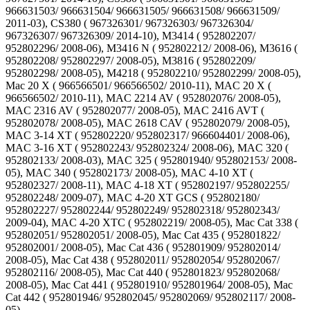
966631503/ 966631504/ 966631505/ 966631508/ 966631509/
2011-03), CS380 ( 967326301/ 967326303/ 967326304/
967326307/ 967326309/ 2014-10), M3414 ( 952802207/
952802296/ 2008-06), M3416 N ( 952802212/ 2008-06), M3616 (
952802208/ 952802297/ 2008-05), M3816 ( 952802209/
952802298/ 2008-05), M4218 ( 952802210/ 952802299/ 2008-05),
Mac 20 X ( 966566501/ 966566502/ 2010-11), MAC 20 X (
966566502/ 2010-11), MAC 2214 AV ( 952802076/ 2008-05),
MAC 2316 AV ( 952802077/ 2008-05), MAC 2416 AVT (
952802078/ 2008-05), MAC 2618 CAV ( 952802079/ 2008-05),
MAC 3-14 XT ( 952802220/ 952802317/ 966604401/ 2008-06),
MAC 3-16 XT ( 952802243/ 952802324/ 2008-06), MAC 320 (
952802133/ 2008-03), MAC 325 ( 952801940/ 952802153/ 2008-
05), MAC 340 ( 952802173/ 2008-05), MAC 4-10 XT (
952802327/ 2008-11), MAC 4-18 XT ( 952802197/ 952802255/
952802248/ 2009-07), MAC 4-20 XT GCS ( 952802180/
952802227/ 952802244/ 952802249/ 952802318/ 952802343/
2009-04), MAC 4-20 XTC ( 952802219/ 2008-05), Mac Cat 338 (
952802051/ 952802051/ 2008-05), Mac Cat 435 ( 952801822/
952802001/ 2008-05), Mac Cat 436 ( 952801909/ 952802014/
2008-05), Mac Cat 438 ( 952802011/ 952802054/ 952802067/
952802116/ 2008-05), Mac Cat 440 ( 952801823/ 952802068/
2008-05), Mac Cat 441 ( 952801910/ 952801964/ 2008-05), Mac
Cat 442 ( 952801946/ 952802045/ 952802069/ 952802117/ 2008-
05)