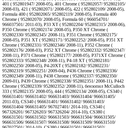
401 ( 952801947/ 2008-05), 401 Chrome ( 952802057/ 952802105/
2008-03), 421 ( 952802071/ 2008-05), 422 ( 952802109/ 2008-05),
Formula 400 ( 952802065/ 952802119/ 2008-05), Formula 400
Chrome ( 952802070/ 2008-05), Formula 60 ( 966054701/
966037501/ 2011-03), P33 XT ( 952802204/ 952802315/ 2008-06),
P350 Chrome ( 952802174/ 2008-05), P350 XT Chrome (
952802330/ 952802345/ 2008-11), P351 Chrome ( 952802175/
2008-05), P351 XT ( 952802171/ 952802252/ 2008-05), P351 XT
Chrome ( 952802331/ 952802346/ 2008-11), P352 Chrome (
952802176/ 2008-03), P352 XT Chrome ( 952802332/ 952802347/
2008-11), P371 Chrome ( 952802177/ 2008-05), P371XT Chrome (
952802333/ 952802348/ 2008-11), P4-18 XT ( 952802181/
952802250/ 2008-05), P4-20XT ( 952802182/ 952802231/
952802319/ 952802251/ 2009-04), P436 Chrome ( 952802336/
952802349/ 2008-11), P438 Chrome ( 952802337/ 952802350/
2009-01), P439 Chrome ( 952802338/ 952802351/ 2008-11), P442
Chrome ( 952802339/ 952802352/ 2008-11), бензопил McCulloch
333 ( 952802135/ 2008-05), 444 ( 952802134/ 2008-05), CS340 (
966631401/ 966631402/ 966631403/ 966631404/ 966631405/
2011-03), CS340 ( 966631401/ 966631402/ 966631403/
966631404/ 966631405/ 967027401/ 2014-10), CS340 (
967326201/ 967326203/ 967326204/ 2014-10), CS380 (
966631501/ 966631502/ 966631503/ 966631504/ 966631505/
966631506/ 966631507/ 966631508/ 966631509/ 966631510/
967027501/ 2014-10), CS380 ( 966631501/ 966631502/