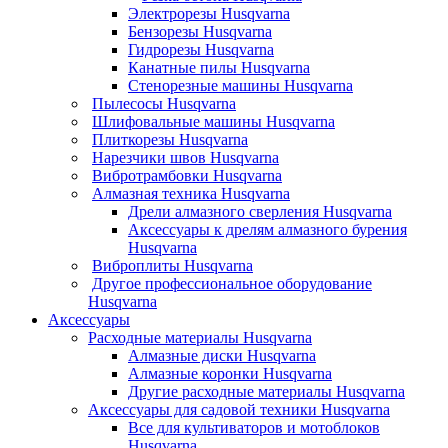
Электрорезы Husqvarna
Бензорезы Husqvarna
Гидрорезы Husqvarna
Канатные пилы Husqvarna
Стенорезные машины Husqvarna
Пылесосы Husqvarna
Шлифовальные машины Husqvarna
Плиткорезы Husqvarna
Нарезчики швов Husqvarna
Вибротрамбовки Husqvarna
Алмазная техника Husqvarna
Дрели алмазного сверления Husqvarna
Аксессуары к дрелям алмазного бурения
Husqvarna
Виброплиты Husqvarna
Другое профессиональное оборудование
Husqvarna
Аксессуары
Расходные материалы Husqvarna
Алмазные диски Husqvarna
Алмазные коронки Husqvarna
Другие расходные материалы Husqvarna
Аксессуары для садовой техники Husqvarna
Все для культиваторов и мотоблоков
Husqvarna