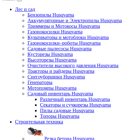
Лес и сад
Бензопилы Husqvarna
Аккумуляторные и Электропилы Нusqvarna
Триммеры и Мотокосы Нusqvarna
Газонокосилки Husqvarna
Культиваторы и мотоблоки Husqvarna
Газонокосилки–роботы Husqvarna
Садовые пылесосы Husqvarna
Кусторезы Husqvarna
Высоторезы Husqvarna
Очистители высокого давления Husqvarna
Тракторы и райдеры Husqvarna
Снегоуборщики Husqvarna
Генераторы
Мотопомпы Husqvarna
Садовый инвентарь Husqvarna
Различный инвентарь Husqvarna
Секаторы и сучкорезы Husqvarna
Пилы садовые Husqvarna
Топоры Husqvarna
Строительная техника
Резка бетона Husqvarna