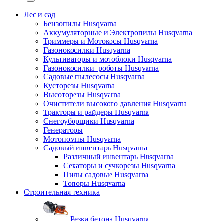
Лес и сад
Бензопилы Husqvarna
Аккумуляторные и Электропилы Нusqvarna
Триммеры и Мотокосы Нusqvarna
Газонокосилки Husqvarna
Культиваторы и мотоблоки Husqvarna
Газонокосилки–роботы Husqvarna
Садовые пылесосы Husqvarna
Кусторезы Husqvarna
Высоторезы Husqvarna
Очистители высокого давления Husqvarna
Тракторы и райдеры Husqvarna
Снегоуборщики Husqvarna
Генераторы
Мотопомпы Husqvarna
Садовый инвентарь Husqvarna
Различный инвентарь Husqvarna
Секаторы и сучкорезы Husqvarna
Пилы садовые Husqvarna
Топоры Husqvarna
Строительная техника
Резка бетона Husqvarna