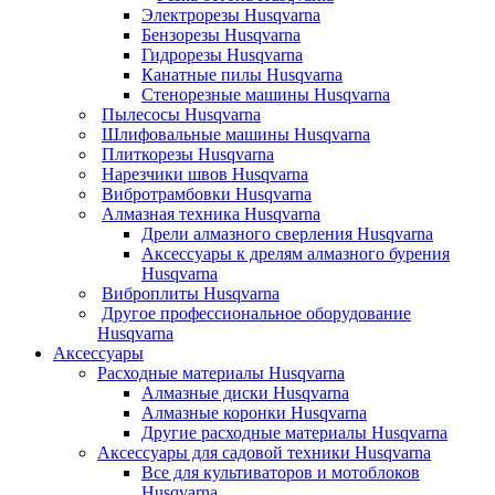
Электрорезы Husqvarna
Бензорезы Husqvarna
Гидрорезы Husqvarna
Канатные пилы Husqvarna
Стенорезные машины Husqvarna
Пылесосы Husqvarna
Шлифовальные машины Husqvarna
Плиткорезы Husqvarna
Нарезчики швов Husqvarna
Вибротрамбовки Husqvarna
Алмазная техника Husqvarna
Дрели алмазного сверления Husqvarna
Аксессуары к дрелям алмазного бурения
Husqvarna
Виброплиты Husqvarna
Другое профессиональное оборудование
Husqvarna
Аксессуары
Расходные материалы Husqvarna
Алмазные диски Husqvarna
Алмазные коронки Husqvarna
Другие расходные материалы Husqvarna
Аксессуары для садовой техники Husqvarna
Все для культиваторов и мотоблоков
Husqvarna