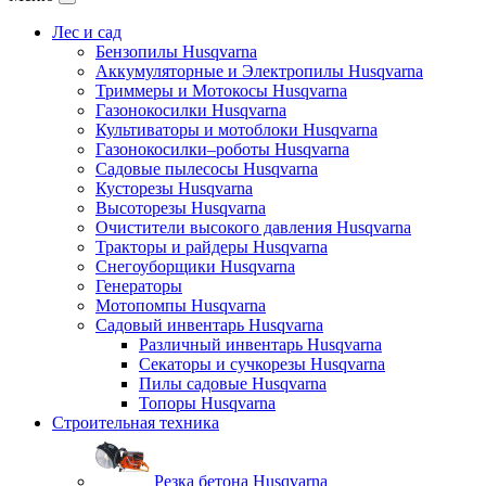
Лес и сад
Бензопилы Husqvarna
Аккумуляторные и Электропилы Нusqvarna
Триммеры и Мотокосы Нusqvarna
Газонокосилки Husqvarna
Культиваторы и мотоблоки Husqvarna
Газонокосилки–роботы Husqvarna
Садовые пылесосы Husqvarna
Кусторезы Husqvarna
Высоторезы Husqvarna
Очистители высокого давления Husqvarna
Тракторы и райдеры Husqvarna
Снегоуборщики Husqvarna
Генераторы
Мотопомпы Husqvarna
Садовый инвентарь Husqvarna
Различный инвентарь Husqvarna
Секаторы и сучкорезы Husqvarna
Пилы садовые Husqvarna
Топоры Husqvarna
Строительная техника
Резка бетона Husqvarna