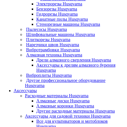
Электрорезы Husqvarna
Бензорезы Husqvarna
Гидрорезы Husqvarna
Канатные пилы Husqvarna
Стенорезные машины Husqvarna
Пылесосы Husqvarna
Шлифовальные машины Husqvarna
Плиткорезы Husqvarna
Нарезчики швов Husqvarna
Вибротрамбовки Husqvarna
Алмазная техника Husqvarna
Дрели алмазного сверления Husqvarna
Аксессуары к дрелям алмазного бурения
Husqvarna
Виброплиты Husqvarna
Другое профессиональное оборудование
Husqvarna
Аксессуары
Расходные материалы Husqvarna
Алмазные диски Husqvarna
Алмазные коронки Husqvarna
Другие расходные материалы Husqvarna
Аксессуары для садовой техники Husqvarna
Все для культиваторов и мотоблоков
Husqvarna