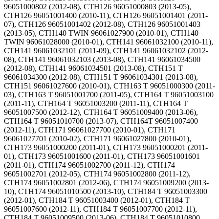
96051000802 (2012-08), CTH126 96051000803 (2013-05),
CTH126 96051001400 (2010-11), CTH126 96051001401 (2011-
07), CTH126 96051001402 (2012-08), CTH126 96051001403
(2013-05), CTH140 TWIN 96061027900 (2010-01), CTH140
TWIN 96061028000 (2010-01), CTH141 96061032100 (2010-11),
CTH141 96061032101 (2011-09), CTH141 96061032102 (2012-
08), CTH141 96061032103 (2013-08), CTH141 96061034500
(2012-08), CTH141 96061034501 (2013-08), CTH151 T
96061034300 (2012-08), CTH151 T 96061034301 (2013-08),
CTH151 96061027600 (2010-01), CTH163 T 96051000300 (2011-
03), CTH163 T 96051001700 (2011-05), CTH164 T 96051003100
(2011-11), CTH164 T 96051003200 (2011-11), CTH164 T
96051007500 (2012-12), CTH164 T 96051009400 (2013-06),
CTH164 T 96051010700 (2013-07), CTH164T 96051007400
(2012-11), CTH171 96061027700 (2010-01), CTH171
96061027701 (2010-02), CTH171 96061027800 (2010-01),
CTH173 96051000200 (2011-01), CTH173 96051000201 (2011-
01), CTH173 96051001600 (2011-01), CTH173 96051001601
(2011-01), CTH174 96051002700 (2011-12), CTH174
96051002701 (2012-05), CTH174 96051002800 (2011-12),
CTH174 96051002801 (2012-06), CTH174 96051009200 (2013-
10), CTH174 96051010500 (2013-10), CTH184 T 96051003300
(2012-01), CTH184 T 96051003400 (2012-01), CTH184 T
96051007600 (2012-11), CTH184 T 96051007700 (2012-11),
CTH184 T 96051009500 (2013-06), CTH184 T 96051010800