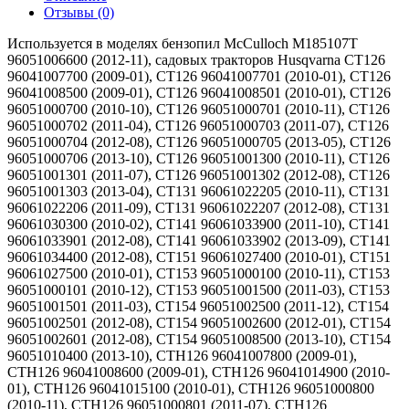
Отзывы (0)
Используется в моделях бензопил McCulloch M185107T
96051006600 (2012-11), садовых тракторов Husqvarna CT126
96041007700 (2009-01), CT126 96041007701 (2010-01), CT126
96041008500 (2009-01), CT126 96041008501 (2010-01), CT126
96051000700 (2010-10), CT126 96051000701 (2010-11), CT126
96051000702 (2011-04), CT126 96051000703 (2011-07), CT126
96051000704 (2012-08), CT126 96051000705 (2013-05), CT126
96051000706 (2013-10), CT126 96051001300 (2010-11), CT126
96051001301 (2011-07), CT126 96051001302 (2012-08), CT126
96051001303 (2013-04), CT131 96061022205 (2010-11), CT131
96061022206 (2011-09), CT131 96061022207 (2012-08), CT131
96061030300 (2010-02), CT141 96061033900 (2011-10), CT141
96061033901 (2012-08), CT141 96061033902 (2013-09), CT141
96061034400 (2012-08), CT151 96061027400 (2010-01), CT151
96061027500 (2010-01), CT153 96051000100 (2010-11), CT153
96051000101 (2010-12), CT153 96051001500 (2011-03), CT153
96051001501 (2011-03), CT154 96051002500 (2011-12), CT154
96051002501 (2012-08), CT154 96051002600 (2012-01), CT154
96051002601 (2012-08), CT154 96051008500 (2013-10), CT154
96051010400 (2013-10), CTH126 96041007800 (2009-01),
CTH126 96041008600 (2009-01), CTH126 96041014900 (2010-
01), CTH126 96041015100 (2010-01), CTH126 96051000800
(2010-11), CTH126 96051000801 (2011-07), CTH126