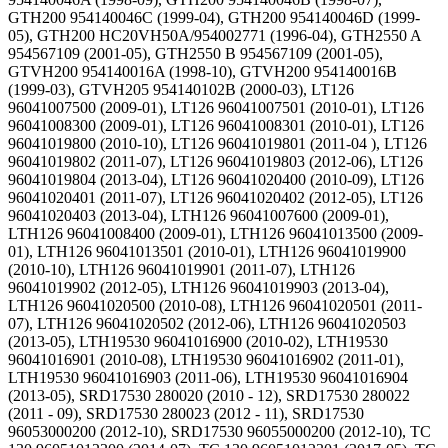
GTH200 954140046C (1999-04), GTH200 954140046D (1999-
05), GTH200 HC20VH50A/954002771 (1996-04), GTH2550 A
954567109 (2001-05), GTH2550 B 954567109 (2001-05),
GTVH200 954140016A (1998-10), GTVH200 954140016B
(1999-03), GTVH205 954140102B (2000-03), LT126
96041007500 (2009-01), LT126 96041007501 (2010-01), LT126
96041008300 (2009-01), LT126 96041008301 (2010-01), LT126
96041019800 (2010-10), LT126 96041019801 (2011-04 ), LT126
96041019802 (2011-07), LT126 96041019803 (2012-06), LT126
96041019804 (2013-04), LT126 96041020400 (2010-09), LT126
96041020401 (2011-07), LT126 96041020402 (2012-05), LT126
96041020403 (2013-04), LTH126 96041007600 (2009-01),
LTH126 96041008400 (2009-01), LTH126 96041013500 (2009-
01), LTH126 96041013501 (2010-01), LTH126 96041019900
(2010-10), LTH126 96041019901 (2011-07), LTH126
96041019902 (2012-05), LTH126 96041019903 (2013-04),
LTH126 96041020500 (2010-08), LTH126 96041020501 (2011-
07), LTH126 96041020502 (2012-06), LTH126 96041020503
(2013-05), LTH19530 96041016900 (2010-02), LTH19530
96041016901 (2010-08), LTH19530 96041016902 (2011-01),
LTH19530 96041016903 (2011-06), LTH19530 96041016904
(2013-05), SRD17530 280020 (2010 - 12), SRD17530 280022
(2011 - 09), SRD17530 280023 (2012 - 11), SRD17530
96053000200 (2012-10), SRD17530 96055000200 (2012-10), TC