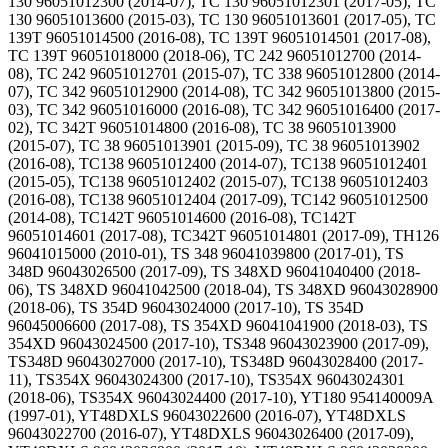
130 96051012300 (2014-07), TC 130 96051012301 (2017-05), TC
130 96051013600 (2015-03), TC 130 96051013601 (2017-05), TC
139T 96051014500 (2016-08), TC 139T 96051014501 (2017-08),
TC 139T 96051018000 (2018-06), TC 242 96051012700 (2014-
08), TC 242 96051012701 (2015-07), TC 338 96051012800 (2014-
07), TC 342 96051012900 (2014-08), TC 342 96051013800 (2015-
03), TC 342 96051016000 (2016-08), TC 342 96051016400 (2017-
02), TC 342T 96051014800 (2016-08), TC 38 96051013900
(2015-07), TC 38 96051013901 (2015-09), TC 38 96051013902
(2016-08), TC138 96051012400 (2014-07), TC138 96051012401
(2015-05), TC138 96051012402 (2015-07), TC138 96051012403
(2016-08), TC138 96051012404 (2017-09), TC142 96051012500
(2014-08), TC142T 96051014600 (2016-08), TC142T
96051014601 (2017-08), TC342T 96051014801 (2017-09), TH126
96041015000 (2010-01), TS 348 96041039800 (2017-01), TS
348D 96043026500 (2017-09), TS 348XD 96041040400 (2018-
06), TS 348XD 96041042500 (2018-04), TS 348XD 96043028900
(2018-06), TS 354D 96043024000 (2017-10), TS 354D
96045006600 (2017-08), TS 354XD 96041041900 (2018-03), TS
354XD 96043024500 (2017-10), TS348 96043023900 (2017-09),
TS348D 96043027000 (2017-10), TS348D 96043028400 (2017-
11), TS354X 96043024300 (2017-10), TS354X 96043024301
(2018-06), TS354X 96043024400 (2017-10), YT180 954140009A
(1997-01), YT48DXLS 96043022600 (2016-07), YT48DXLS
96043022700 (2016-07), YT48DXLS 96043026400 (2017-09),