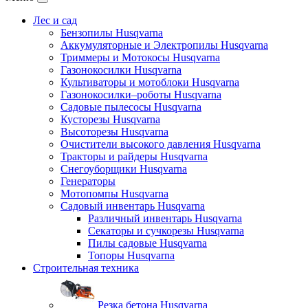
Лес и сад
Бензопилы Husqvarna
Аккумуляторные и Электропилы Нusqvarna
Триммеры и Мотокосы Нusqvarna
Газонокосилки Husqvarna
Культиваторы и мотоблоки Husqvarna
Газонокосилки–роботы Husqvarna
Садовые пылесосы Husqvarna
Кусторезы Husqvarna
Высоторезы Husqvarna
Очистители высокого давления Husqvarna
Тракторы и райдеры Husqvarna
Снегоуборщики Husqvarna
Генераторы
Мотопомпы Husqvarna
Садовый инвентарь Husqvarna
Различный инвентарь Husqvarna
Секаторы и сучкорезы Husqvarna
Пилы садовые Husqvarna
Топоры Husqvarna
Строительная техника
Резка бетона Husqvarna