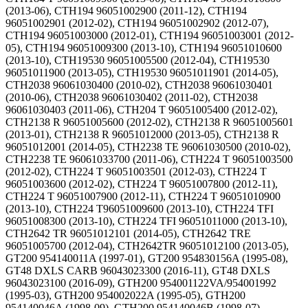
(2013-06), CTH194 96051002900 (2011-12), CTH194
96051002901 (2012-02), CTH194 96051002902 (2012-07),
CTH194 96051003000 (2012-01), CTH194 96051003001 (2012-
05), CTH194 96051009300 (2013-10), CTH194 96051010600
(2013-10), CTH19530 96051005500 (2012-04), CTH19530
96051011900 (2013-05), CTH19530 96051011901 (2014-05),
CTH2038 96061030400 (2010-02), CTH2038 96061030401
(2010-06), CTH2038 96061030402 (2011-02), CTH2038
96061030403 (2011-06), CTH204 T 96051005400 (2012-02),
CTH2138 R 96051005600 (2012-02), CTH2138 R 96051005601
(2013-01), CTH2138 R 96051012000 (2013-05), CTH2138 R
96051012001 (2014-05), CTH2238 TE 96061030500 (2010-02),
CTH2238 TE 96061033700 (2011-06), CTH224 T 96051003500
(2012-02), CTH224 T 96051003501 (2012-03), CTH224 T
96051003600 (2012-02), CTH224 T 96051007800 (2012-11),
CTH224 T 96051007900 (2012-11), CTH224 T 96051010900
(2013-10), CTH224 T96051009600 (2013-10), CTH224 TFI
96051008300 (2013-10), CTH224 TFI 96051011000 (2013-10),
CTH2642 TR 96051012101 (2014-05), CTH2642 TRE
96051005700 (2012-04), CTH2642TR 96051012100 (2013-05),
GT200 954140011A (1997-01), GT200 954830156A (1995-08),
GT48 DXLS CARB 96043023300 (2016-11), GT48 DXLS
96043023100 (2016-09), GTH200 954001122VA/954001992
(1995-03), GTH200 954002022A (1995-05), GTH200
954140046A (1998-09), GTH200 954140046B (1998-07),