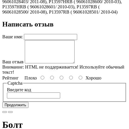
96061028403/ 2011-08), P13597HRB ( 96061028600/ 2010-03),
P13597HRB ( 96061028601/ 2010-03), P13597RB (
96061028500/ 2010-08), P13597RB ( 96061028501/ 2010-04)
Написать отзыв
Ваше имя:
Ваш отзыв
Внимание:
HTML не поддерживается! Используйте обычный
текст!
Рейтинг
Плохо
Хорошо
Captcha
Введите код
Продолжить
Болт