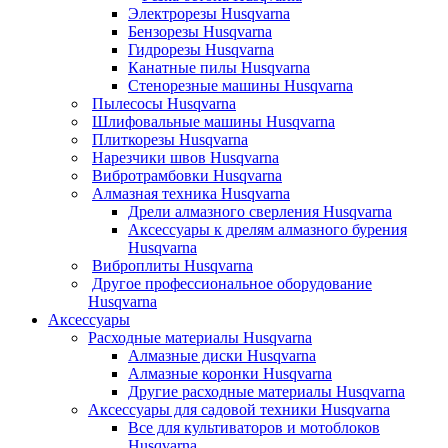
Электрорезы Husqvarna
Бензорезы Husqvarna
Гидрорезы Husqvarna
Канатные пилы Husqvarna
Стенорезные машины Husqvarna
Пылесосы Husqvarna
Шлифовальные машины Husqvarna
Плиткорезы Husqvarna
Нарезчики швов Husqvarna
Вибротрамбовки Husqvarna
Алмазная техника Husqvarna
Дрели алмазного сверления Husqvarna
Аксессуары к дрелям алмазного бурения
Husqvarna
Виброплиты Husqvarna
Другое профессиональное оборудование
Husqvarna
Аксессуары
Расходные материалы Husqvarna
Алмазные диски Husqvarna
Алмазные коронки Husqvarna
Другие расходные материалы Husqvarna
Аксессуары для садовой техники Husqvarna
Все для культиваторов и мотоблоков
Husqvarna