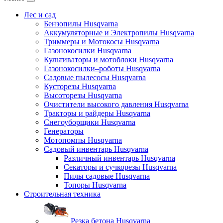
Лес и сад
Бензопилы Husqvarna
Аккумуляторные и Электропилы Нusqvarna
Триммеры и Мотокосы Нusqvarna
Газонокосилки Husqvarna
Культиваторы и мотоблоки Husqvarna
Газонокосилки–роботы Husqvarna
Садовые пылесосы Husqvarna
Кусторезы Husqvarna
Высоторезы Husqvarna
Очистители высокого давления Husqvarna
Тракторы и райдеры Husqvarna
Снегоуборщики Husqvarna
Генераторы
Мотопомпы Husqvarna
Садовый инвентарь Husqvarna
Различный инвентарь Husqvarna
Секаторы и сучкорезы Husqvarna
Пилы садовые Husqvarna
Топоры Husqvarna
Строительная техника
Резка бетона Husqvarna