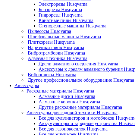
Электрорезы Husqvarna
Бензорезы Husqvarna
Гидрорезы Husqvarna
Канатные пилы Husqvarna
Стенорезные машины Husqvarna
Пылесосы Husqvarna
Шлифовальные машины Husqvarna
Плиткорезы Husqvarna
Нарезчики швов Husqvarna
Вибротрамбовки Husqvarna
Алмазная техника Husqvarna
Дрели алмазного сверления Husqvarna
Аксессуары к дрелям алмазного бурения Husq
Виброплиты Husqvarna
Другое профессиональное оборудование Husqvarna
Аксессуары
Расходные материалы Husqvarna
Алмазные диски Husqvarna
Алмазные коронки Husqvarna
Другие расходные материалы Husqvarna
Аксессуары для садовой техники Husqvarna
Все для культиваторов и мотоблоков Husqvarn
Аккумуляторы и зарядные устройства Husqvar
Все для газонокосилок Husqvarna
Все для минимоек Husqvarna