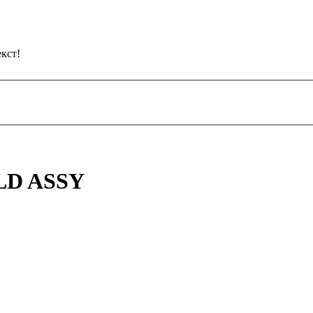
кст!
LD ASSY