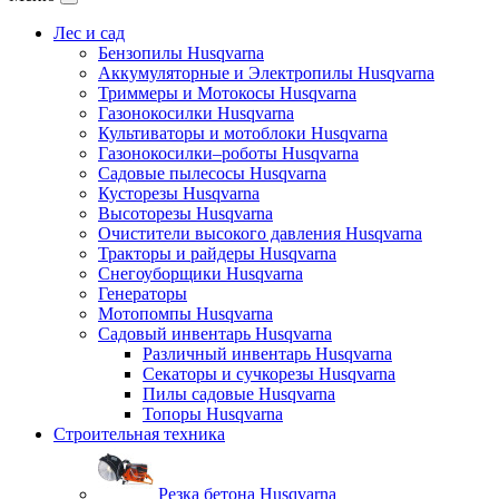
Лес и сад
Бензопилы Husqvarna
Аккумуляторные и Электропилы Нusqvarna
Триммеры и Мотокосы Нusqvarna
Газонокосилки Husqvarna
Культиваторы и мотоблоки Husqvarna
Газонокосилки–роботы Husqvarna
Садовые пылесосы Husqvarna
Кусторезы Husqvarna
Высоторезы Husqvarna
Очистители высокого давления Husqvarna
Тракторы и райдеры Husqvarna
Снегоуборщики Husqvarna
Генераторы
Мотопомпы Husqvarna
Садовый инвентарь Husqvarna
Различный инвентарь Husqvarna
Секаторы и сучкорезы Husqvarna
Пилы садовые Husqvarna
Топоры Husqvarna
Строительная техника
Резка бетона Husqvarna