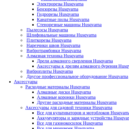
Электрорезы Husqvarna
Бензорезы Husqvarna
Гидрорезы Husqvarna
Канатные пилы Husqvarna
Стенорезные машины Husqvarna
Пылесосы Husqvarna
Шлифовальные машины Husqvarna
Плиткорезы Husqvarna
Нарезчики швов Husqvarna
Вибротрамбовки Husqvarna
Алмазная техника Husqvarna
Дрели алмазного сверления Husqvarna
Аксессуары к дрелям алмазного бурения Husq
Виброплиты Husqvarna
Другое профессиональное оборудование Husqvarna
Аксессуары
Расходные материалы Husqvarna
Алмазные диски Husqvarna
Алмазные коронки Husqvarna
Другие расходные материалы Husqvarna
Аксессуары для садовой техники Husqvarna
Все для культиваторов и мотоблоков Husqvarn
Аккумуляторы и зарядные устройства Husqvar
Все для газонокосилок Husqvarna
Все для минимоек Husqvarna