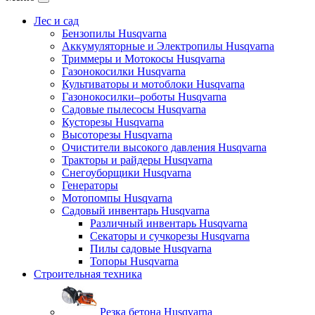
Лес и сад
Бензопилы Husqvarna
Аккумуляторные и Электропилы Нusqvarna
Триммеры и Мотокосы Нusqvarna
Газонокосилки Husqvarna
Культиваторы и мотоблоки Husqvarna
Газонокосилки–роботы Husqvarna
Садовые пылесосы Husqvarna
Кусторезы Husqvarna
Высоторезы Husqvarna
Очистители высокого давления Husqvarna
Тракторы и райдеры Husqvarna
Снегоуборщики Husqvarna
Генераторы
Мотопомпы Husqvarna
Садовый инвентарь Husqvarna
Различный инвентарь Husqvarna
Секаторы и сучкорезы Husqvarna
Пилы садовые Husqvarna
Топоры Husqvarna
Строительная техника
Резка бетона Husqvarna