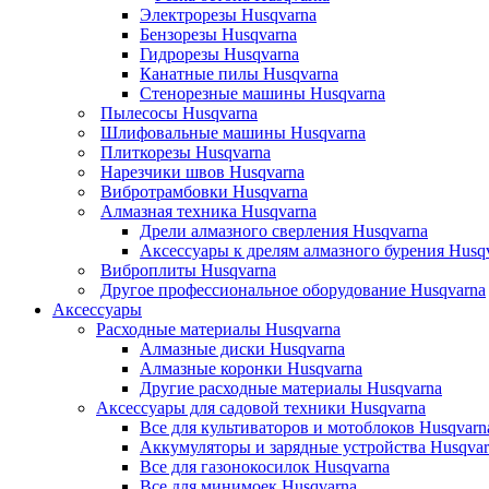
Электрорезы Husqvarna
Бензорезы Husqvarna
Гидрорезы Husqvarna
Канатные пилы Husqvarna
Стенорезные машины Husqvarna
Пылесосы Husqvarna
Шлифовальные машины Husqvarna
Плиткорезы Husqvarna
Нарезчики швов Husqvarna
Вибротрамбовки Husqvarna
Алмазная техника Husqvarna
Дрели алмазного сверления Husqvarna
Аксессуары к дрелям алмазного бурения Husq
Виброплиты Husqvarna
Другое профессиональное оборудование Husqvarna
Аксессуары
Расходные материалы Husqvarna
Алмазные диски Husqvarna
Алмазные коронки Husqvarna
Другие расходные материалы Husqvarna
Аксессуары для садовой техники Husqvarna
Все для культиваторов и мотоблоков Husqvarn
Аккумуляторы и зарядные устройства Husqvar
Все для газонокосилок Husqvarna
Все для минимоек Husqvarna