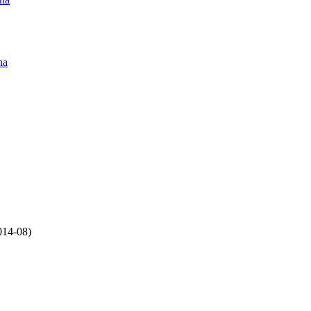
na
014-08)