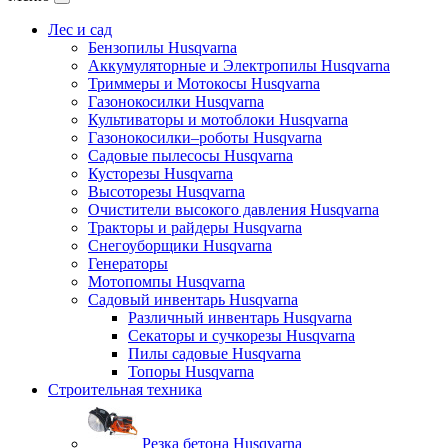
Лес и сад
Бензопилы Husqvarna
Аккумуляторные и Электропилы Нusqvarna
Триммеры и Мотокосы Нusqvarna
Газонокосилки Husqvarna
Культиваторы и мотоблоки Husqvarna
Газонокосилки–роботы Husqvarna
Садовые пылесосы Husqvarna
Кусторезы Husqvarna
Высоторезы Husqvarna
Очистители высокого давления Husqvarna
Тракторы и райдеры Husqvarna
Снегоуборщики Husqvarna
Генераторы
Мотопомпы Husqvarna
Садовый инвентарь Husqvarna
Различный инвентарь Husqvarna
Секаторы и сучкорезы Husqvarna
Пилы садовые Husqvarna
Топоры Husqvarna
Строительная техника
Резка бетона Husqvarna