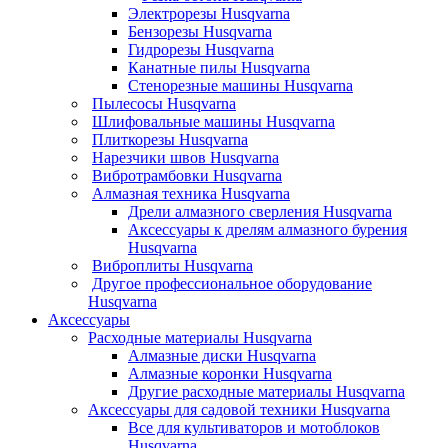
Электрорезы Husqvarna
Бензорезы Husqvarna
Гидрорезы Husqvarna
Канатные пилы Husqvarna
Стенорезные машины Husqvarna
Пылесосы Husqvarna
Шлифовальные машины Husqvarna
Плиткорезы Husqvarna
Нарезчики швов Husqvarna
Вибротрамбовки Husqvarna
Алмазная техника Husqvarna
Дрели алмазного сверления Husqvarna
Аксессуары к дрелям алмазного бурения
Husqvarna
Виброплиты Husqvarna
Другое профессиональное оборудование
Husqvarna
Аксессуары
Расходные материалы Husqvarna
Алмазные диски Husqvarna
Алмазные коронки Husqvarna
Другие расходные материалы Husqvarna
Аксессуары для садовой техники Husqvarna
Все для культиваторов и мотоблоков
Husqvarna