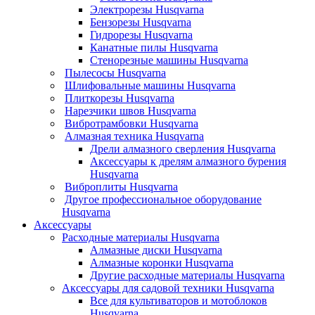
Электрорезы Husqvarna
Бензорезы Husqvarna
Гидрорезы Husqvarna
Канатные пилы Husqvarna
Стенорезные машины Husqvarna
Пылесосы Husqvarna
Шлифовальные машины Husqvarna
Плиткорезы Husqvarna
Нарезчики швов Husqvarna
Вибротрамбовки Husqvarna
Алмазная техника Husqvarna
Дрели алмазного сверления Husqvarna
Аксессуары к дрелям алмазного бурения
Husqvarna
Виброплиты Husqvarna
Другое профессиональное оборудование
Husqvarna
Аксессуары
Расходные материалы Husqvarna
Алмазные диски Husqvarna
Алмазные коронки Husqvarna
Другие расходные материалы Husqvarna
Аксессуары для садовой техники Husqvarna
Все для культиваторов и мотоблоков
Husqvarna