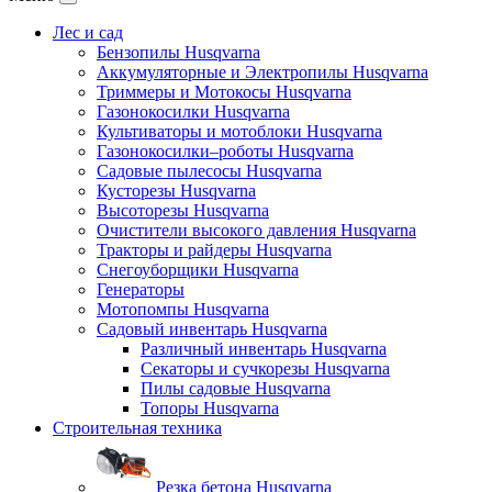
Лес и сад
Бензопилы Husqvarna
Аккумуляторные и Электропилы Нusqvarna
Триммеры и Мотокосы Нusqvarna
Газонокосилки Husqvarna
Культиваторы и мотоблоки Husqvarna
Газонокосилки–роботы Husqvarna
Садовые пылесосы Husqvarna
Кусторезы Husqvarna
Высоторезы Husqvarna
Очистители высокого давления Husqvarna
Тракторы и райдеры Husqvarna
Снегоуборщики Husqvarna
Генераторы
Мотопомпы Husqvarna
Садовый инвентарь Husqvarna
Различный инвентарь Husqvarna
Секаторы и сучкорезы Husqvarna
Пилы садовые Husqvarna
Топоры Husqvarna
Строительная техника
Резка бетона Husqvarna