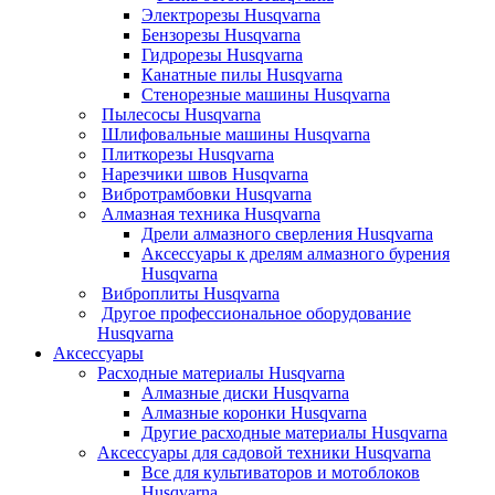
Электрорезы Husqvarna
Бензорезы Husqvarna
Гидрорезы Husqvarna
Канатные пилы Husqvarna
Стенорезные машины Husqvarna
Пылесосы Husqvarna
Шлифовальные машины Husqvarna
Плиткорезы Husqvarna
Нарезчики швов Husqvarna
Вибротрамбовки Husqvarna
Алмазная техника Husqvarna
Дрели алмазного сверления Husqvarna
Аксессуары к дрелям алмазного бурения
Husqvarna
Виброплиты Husqvarna
Другое профессиональное оборудование
Husqvarna
Аксессуары
Расходные материалы Husqvarna
Алмазные диски Husqvarna
Алмазные коронки Husqvarna
Другие расходные материалы Husqvarna
Аксессуары для садовой техники Husqvarna
Все для культиваторов и мотоблоков
Husqvarna