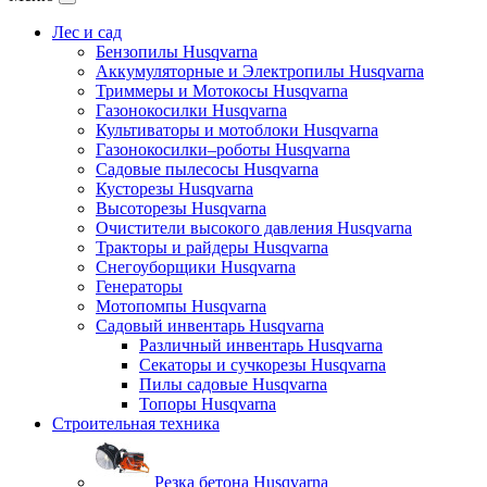
Лес и сад
Бензопилы Husqvarna
Аккумуляторные и Электропилы Нusqvarna
Триммеры и Мотокосы Нusqvarna
Газонокосилки Husqvarna
Культиваторы и мотоблоки Husqvarna
Газонокосилки–роботы Husqvarna
Садовые пылесосы Husqvarna
Кусторезы Husqvarna
Высоторезы Husqvarna
Очистители высокого давления Husqvarna
Тракторы и райдеры Husqvarna
Снегоуборщики Husqvarna
Генераторы
Мотопомпы Husqvarna
Садовый инвентарь Husqvarna
Различный инвентарь Husqvarna
Секаторы и сучкорезы Husqvarna
Пилы садовые Husqvarna
Топоры Husqvarna
Строительная техника
Резка бетона Husqvarna