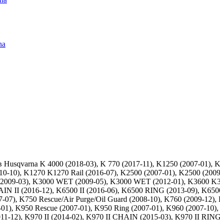
na
Husqvarna K 4000 (2018-03), K 770 (2017-11), K1250 (2007-01), 
010-10), K1270 K1270 Rail (2016-07), K2500 (2007-01), K2500 (200
2009-03), K3000 WET (2009-05), K3000 WET (2012-01), K3600 K36
N II (2016-12), K6500 II (2016-06), K6500 RING (2013-09), K650
7-07), K750 Rescue/Air Purge/Oil Guard (2008-10), K760 (2009-12
01), K950 Rescue (2007-01), K950 Ring (2007-01), K960 (2007-10)
12), K970 II (2014-02), K970 II CHAIN (2015-03), K970 II RING (