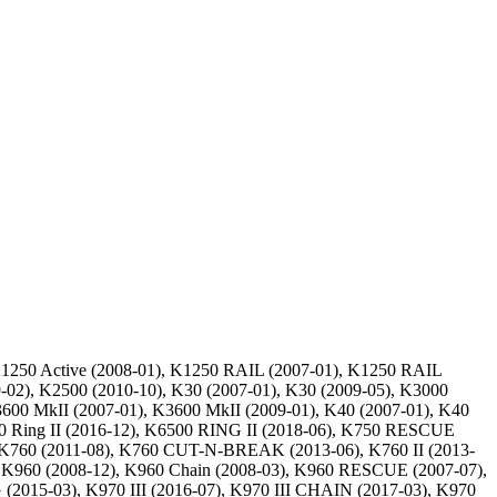
K1250 Active (2008-01), K1250 RAIL (2007-01), K1250 RAIL
9-02), K2500 (2010-10), K30 (2007-01), K30 (2009-05), K3000
00 MkII (2007-01), K3600 MkII (2009-01), K40 (2007-01), K40
0 Ring II (2016-12), K6500 RING II (2018-06), K750 RESCUE
), K760 (2011-08), K760 CUT-N-BREAK (2013-06), K760 II (2013-
, K960 (2008-12), K960 Chain (2008-03), K960 RESCUE (2007-07),
2015-03), K970 III (2016-07), K970 III CHAIN (2017-03), K970