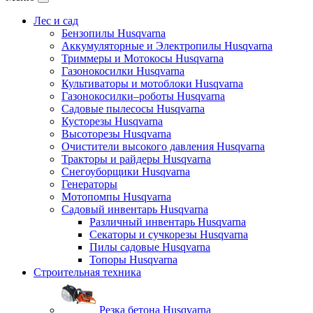
Лес и сад
Бензопилы Husqvarna
Аккумуляторные и Электропилы Нusqvarna
Триммеры и Мотокосы Нusqvarna
Газонокосилки Husqvarna
Культиваторы и мотоблоки Husqvarna
Газонокосилки–роботы Husqvarna
Садовые пылесосы Husqvarna
Кусторезы Husqvarna
Высоторезы Husqvarna
Очистители высокого давления Husqvarna
Тракторы и райдеры Husqvarna
Снегоуборщики Husqvarna
Генераторы
Мотопомпы Husqvarna
Садовый инвентарь Husqvarna
Различный инвентарь Husqvarna
Секаторы и сучкорезы Husqvarna
Пилы садовые Husqvarna
Топоры Husqvarna
Строительная техника
Резка бетона Husqvarna