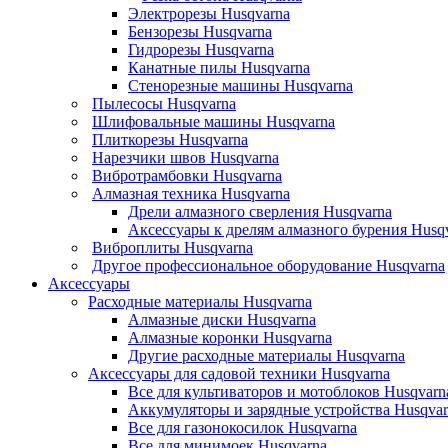
Электрорезы Husqvarna
Бензорезы Husqvarna
Гидрорезы Husqvarna
Канатные пилы Husqvarna
Стенорезные машины Husqvarna
Пылесосы Husqvarna
Шлифовальные машины Husqvarna
Плиткорезы Husqvarna
Нарезчики швов Husqvarna
Вибротрамбовки Husqvarna
Алмазная техника Husqvarna
Дрели алмазного сверления Husqvarna
Аксессуары к дрелям алмазного бурения Husq
Виброплиты Husqvarna
Другое профессиональное оборудование Husqvarna
Аксессуары
Расходные материалы Husqvarna
Алмазные диски Husqvarna
Алмазные коронки Husqvarna
Другие расходные материалы Husqvarna
Аксессуары для садовой техники Husqvarna
Все для культиваторов и мотоблоков Husqvarn
Аккумуляторы и зарядные устройства Husqvar
Все для газонокосилок Husqvarna
Все для минимоек Husqvarna