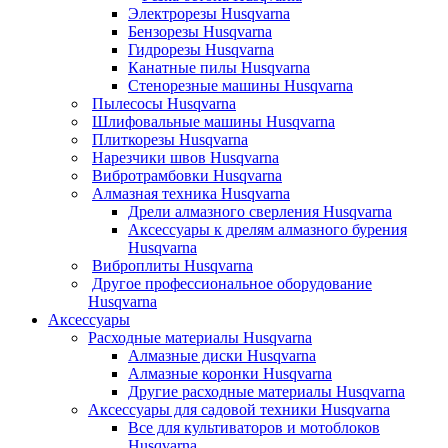
Электрорезы Husqvarna
Бензорезы Husqvarna
Гидрорезы Husqvarna
Канатные пилы Husqvarna
Стенорезные машины Husqvarna
Пылесосы Husqvarna
Шлифовальные машины Husqvarna
Плиткорезы Husqvarna
Нарезчики швов Husqvarna
Вибротрамбовки Husqvarna
Алмазная техника Husqvarna
Дрели алмазного сверления Husqvarna
Аксессуары к дрелям алмазного бурения
Husqvarna
Виброплиты Husqvarna
Другое профессиональное оборудование
Husqvarna
Аксессуары
Расходные материалы Husqvarna
Алмазные диски Husqvarna
Алмазные коронки Husqvarna
Другие расходные материалы Husqvarna
Аксессуары для садовой техники Husqvarna
Все для культиваторов и мотоблоков
Husqvarna