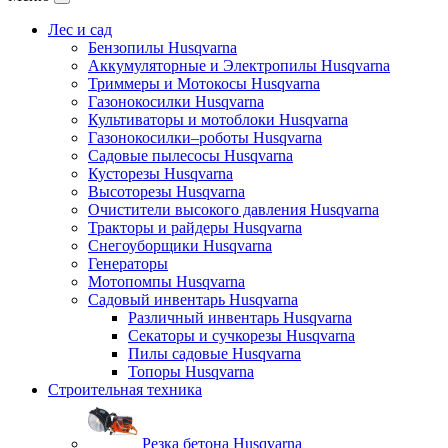
Лес и сад
Бензопилы Husqvarna
Аккумуляторные и Электропилы Нusqvarna
Триммеры и Мотокосы Нusqvarna
Газонокосилки Husqvarna
Культиваторы и мотоблоки Husqvarna
Газонокосилки–роботы Husqvarna
Садовые пылесосы Husqvarna
Кусторезы Husqvarna
Высоторезы Husqvarna
Очистители высокого давления Husqvarna
Тракторы и райдеры Husqvarna
Снегоуборщики Husqvarna
Генераторы
Мотопомпы Husqvarna
Садовый инвентарь Husqvarna
Различный инвентарь Husqvarna
Секаторы и сучкорезы Husqvarna
Пилы садовые Husqvarna
Топоры Husqvarna
Строительная техника
Резка бетона Husqvarna