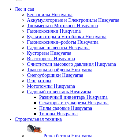
Лес и сад
Бензопилы Husqvarna
Аккумуляторные и Электропилы Нusqvarna
Триммеры и Мотокосы Нusqvarna
Газонокосилки Husqvarna
Культиваторы и мотоблоки Husqvarna
Газонокосилки–роботы Husqvarna
Садовые пылесосы Husqvarna
Кусторезы Husqvarna
Высоторезы Husqvarna
Очистители высокого давления Husqvarna
Тракторы и райдеры Husqvarna
Снегоуборщики Husqvarna
Генераторы
Мотопомпы Husqvarna
Садовый инвентарь Husqvarna
Различный инвентарь Husqvarna
Секаторы и сучкорезы Husqvarna
Пилы садовые Husqvarna
Топоры Husqvarna
Строительная техника
Резка бетона Husqvarna