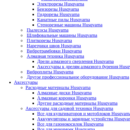
Электрорезы Husqvarna
Бензорезы Husqvarna
Гидрорезы Husqvarna
Канатные пилы Husqvarna
Стенорезные машины Husqvarna
Пылесосы Husqvarna
Шлифовальные машины Husqvarna
Плиткорезы Husqvarna
Нарезчики швов Husqvarna
Вибротрамбовки Husqvarna
Алмазная техника Husqvarna
Дрели алмазного сверления Husqvarna
Аксессуары к дрелям алмазного бурения Husq
Виброплиты Husqvarna
Другое профессиональное оборудование Husqvarna
Аксессуары
Расходные материалы Husqvarna
Алмазные диски Husqvarna
Алмазные коронки Husqvarna
Другие расходные материалы Husqvarna
Аксессуары для садовой техники Husqvarna
Все для культиваторов и мотоблоков Husqvarn
Аккумуляторы и зарядные устройства Husqvar
Все для газонокосилок Husqvarna
Все для минимоек Husqvarna