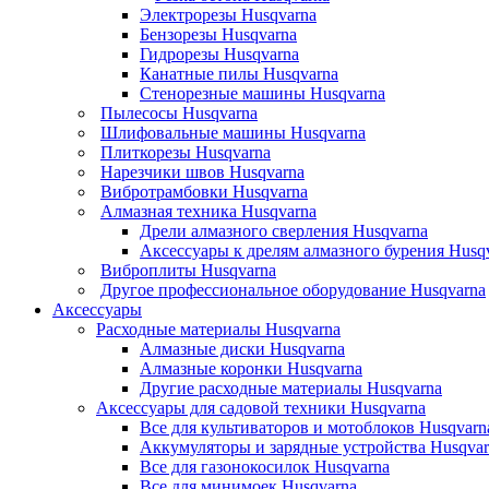
Электрорезы Husqvarna
Бензорезы Husqvarna
Гидрорезы Husqvarna
Канатные пилы Husqvarna
Стенорезные машины Husqvarna
Пылесосы Husqvarna
Шлифовальные машины Husqvarna
Плиткорезы Husqvarna
Нарезчики швов Husqvarna
Вибротрамбовки Husqvarna
Алмазная техника Husqvarna
Дрели алмазного сверления Husqvarna
Аксессуары к дрелям алмазного бурения Husq
Виброплиты Husqvarna
Другое профессиональное оборудование Husqvarna
Аксессуары
Расходные материалы Husqvarna
Алмазные диски Husqvarna
Алмазные коронки Husqvarna
Другие расходные материалы Husqvarna
Аксессуары для садовой техники Husqvarna
Все для культиваторов и мотоблоков Husqvarn
Аккумуляторы и зарядные устройства Husqvar
Все для газонокосилок Husqvarna
Все для минимоек Husqvarna