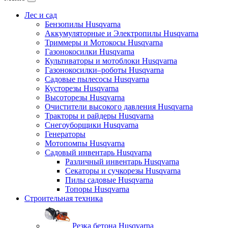
Лес и сад
Бензопилы Husqvarna
Аккумуляторные и Электропилы Нusqvarna
Триммеры и Мотокосы Нusqvarna
Газонокосилки Husqvarna
Культиваторы и мотоблоки Husqvarna
Газонокосилки–роботы Husqvarna
Садовые пылесосы Husqvarna
Кусторезы Husqvarna
Высоторезы Husqvarna
Очистители высокого давления Husqvarna
Тракторы и райдеры Husqvarna
Снегоуборщики Husqvarna
Генераторы
Мотопомпы Husqvarna
Садовый инвентарь Husqvarna
Различный инвентарь Husqvarna
Секаторы и сучкорезы Husqvarna
Пилы садовые Husqvarna
Топоры Husqvarna
Строительная техника
Резка бетона Husqvarna