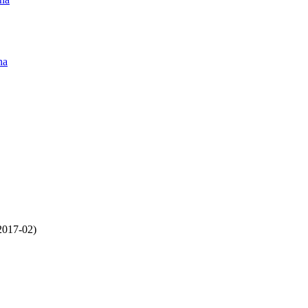
na
2017-02)