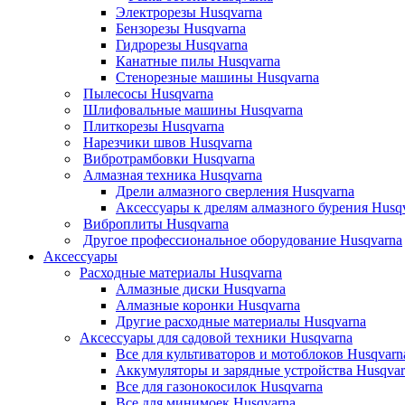
Электрорезы Husqvarna
Бензорезы Husqvarna
Гидрорезы Husqvarna
Канатные пилы Husqvarna
Стенорезные машины Husqvarna
Пылесосы Husqvarna
Шлифовальные машины Husqvarna
Плиткорезы Husqvarna
Нарезчики швов Husqvarna
Вибротрамбовки Husqvarna
Алмазная техника Husqvarna
Дрели алмазного сверления Husqvarna
Аксессуары к дрелям алмазного бурения Husq
Виброплиты Husqvarna
Другое профессиональное оборудование Husqvarna
Аксессуары
Расходные материалы Husqvarna
Алмазные диски Husqvarna
Алмазные коронки Husqvarna
Другие расходные материалы Husqvarna
Аксессуары для садовой техники Husqvarna
Все для культиваторов и мотоблоков Husqvarn
Аккумуляторы и зарядные устройства Husqvar
Все для газонокосилок Husqvarna
Все для минимоек Husqvarna