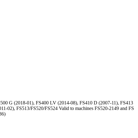
500 G (2018-01), FS400 LV (2014-08), FS410 D (2007-11), FS413
011-02), FS513/FS520/FS524 Valid to machines FS520-2149 and FS
36)