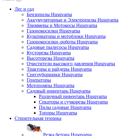
Лес и сад
Бензопилы Husqvarna
Аккумуляторные и Электропилы Нusqvarna
Триммеры и Мотокосы Нusqvarna
Газонокосилки Husqvarna
Культиваторы и мотоблоки Husqvarna
Газонокосилки–роботы Husqvarna
Садовые пылесосы Husqvarna
Кусторезы Husqvarna
Высоторезы Husqvarna
Очистители высокого давления Husqvarna
Тракторы и райдеры Husqvarna
Снегоуборщики Husqvarna
Генераторы
Мотопомпы Husqvarna
Садовый инвентарь Husqvarna
Различный инвентарь Husqvarna
Секаторы и сучкорезы Husqvarna
Пилы садовые Husqvarna
Топоры Husqvarna
Строительная техника
Резка бетона Husqvarna