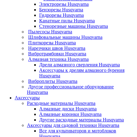
Электрорезы Husqvarna
Бензорезы Husqvarna
Гидрорезы Husqvarna
Канатные пилы Husqvarna
Стенорезные машины Husqvarna
Пылесосы Husqvarna
Шлифовальные машины Husqvarna
Плиткорезы Husqvarna
Нарезчики швов Husqvarna
Вибротрамбовки Husqvarna
Алмазная техника Husqvarna
Дрели алмазного сверления Husqvarna
Аксессуары к дрелям алмазного бурения
Husqvarna
Виброплиты Husqvarna
Другое профессиональное оборудование
Husqvarna
Аксессуары
Расходные материалы Husqvarna
Алмазные диски Husqvarna
Алмазные коронки Husqvarna
Другие расходные материалы Husqvarna
Аксессуары для садовой техники Husqvarna
Все для культиваторов и мотоблоков
Husqvarna