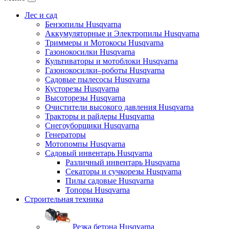
Лес и сад
Бензопилы Husqvarna
Аккумуляторные и Электропилы Нusqvarna
Триммеры и Мотокосы Нusqvarna
Газонокосилки Husqvarna
Культиваторы и мотоблоки Husqvarna
Газонокосилки–роботы Husqvarna
Садовые пылесосы Husqvarna
Кусторезы Husqvarna
Высоторезы Husqvarna
Очистители высокого давления Husqvarna
Тракторы и райдеры Husqvarna
Снегоуборщики Husqvarna
Генераторы
Мотопомпы Husqvarna
Садовый инвентарь Husqvarna
Различный инвентарь Husqvarna
Секаторы и сучкорезы Husqvarna
Пилы садовые Husqvarna
Топоры Husqvarna
Строительная техника
Резка бетона Husqvarna