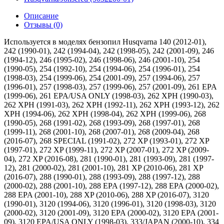
Описание
Отзывы (0)
Используется в моделях бензопил Husqvarna 140 (2012-01), 242 (1990-01), 242 (1994-04), 242 (1998-05), 242 (2001-09), 246 (1994-12), 246 (1995-02), 246 (1998-06), 246 (2001-10), 254 (1990-05), 254 (1992-10), 254 (1994-06), 254 (1996-01), 254 (1998-03), 254 (1999-06), 254 (2001-09), 257 (1994-06), 257 (1996-01), 257 (1998-03), 257 (1999-06), 257 (2001-09), 261 EPA (1999-06), 261 EPA/USA ONLY (1998-03), 262 XPH (1990-03), 262 XPH (1991-03), 262 XPH (1992-11), 262 XPH (1993-12), 262 XPH (1994-06), 262 XPH (1998-04), 262 XPH (1999-06), 268 (1990-05), 268 (1991-02), 268 (1993-09), 268 (1997-01), 268 (1999-11), 268 (2001-10), 268 (2007-01), 268 (2009-04), 268 (2016-07), 268 SPECIAL (1991-02), 272 XP (1993-01), 272 XP (1997-01), 272 XP (1999-11), 272 XP (2007-01), 272 XP (2009-04), 272 XP (2016-08), 281 (1990-01), 281 (1993-09), 281 (1997-12), 281 (2000-02), 281 (2001-10), 281 XP (2010-06), 281 XP (2016-07), 288 (1990-01), 288 (1993-09), 288 (1997-12), 288 (2000-02), 288 (2001-10), 288 EPA (1997-12), 288 EPA (2000-02), 288 EPA (2001-10), 288 XP (2010-06), 288 XP (2016-07), 3120 (1990-01), 3120 (1994-06), 3120 (1996-01), 3120 (1998-03), 3120 (2000-02), 3120 (2001-09), 3120 EPA (2000-02), 3120 EPA (2001-09), 3120 EPA/USA ONLY (1998-03), 333/JAPAN (2000-10), 334 T (2003-05), 334 T (2003-11), 334 T (2004-01), 334 T (2005-03), 334 T (2006-01), 334 T (2006-09), 335 XPT (1997-02), 335 XPT (1999-03), 335 XPT (2001-05), 335 XPT CALIFORNIA (2001-05), 336 (2003-10), 336 (2004-01), 336 (2005-03), 336 (2006-09), 338 XPT (2003-05), 338 XPT (2003-11), 338 XPT (2005-03), 338 XPT (2006-01), 338 XPT (2006-09), 338 XPT (2010-02), 338 XPT CALIFORNIA (2004-08), 338 XPT CALIFORNIA (2005-03), 338 XPT CALIFORNIA (2006-09), 339 XP (2003-10), 339 XP (2004-01), 339 XP (2005-03), 339 XP (2006-09), 339 XP (2010-02), 340 (1998-08), 340 (1999-09), 340 (2001-09), 340 (2003-01), 340 (2004-03), 340 (2005-05), 340 (2006-06), 340 (2007-01), 340 E (2005-05), 340 E (2006-06), 340 EPA (1999-09), 340 EPA (2001-09), 340 EPA (2003-01), 340 EPA (2004-03), 345 (1998-08), 345 (2001-09), 345 (2003-01), 345 (2004-03), 345 (2005-05), 345 (2007-01), 345 E (2005-05), 345 E (2006-06), 345 E TRIOBRAKE (2007-03), 345 E TRIOBRAKE (2008-09), 345 EPA (1999-09), 345 EPA (2001-09), 345 EPA (2003-01), 345 EPA (2004-03), 346 XP (1999-03), 346 XP (2001-06), 346 XP (2003-06), 346 XP (2004-03), 346 XP (2007-02), 346 XP (2007-04), 346 XP (2009-02), 346 XP (2015-07), 346 XP EPA (2004-03), 346 XP NEW EDITION (2009-02), 346 XP TRIOBRAKE (2007-03), 346 XP TRIOBRAKE (2008-09), 350 (1998-02), 350 (1999-09), 350 (2001-09), 350 (2003-01), 350 (2004-03), 350 (2005-05), 350 (2006-06), 350 (2007-01), 350 EPA (1999-09), 350 EPA (2001-09), 350 EPA (2003-01), 350 EPA (2004-03), 350 EPA (2006-06), 351 (1998-06), 351 (1999-09), 351 (2001-06), 351 (2015-07), 351 EPA (1999-09), 351 EPA (2001-06), 353 (2002-09), 353 (2004-03), 353 (2007-02), 353 (2007-04), 353 (2009-02), 353 (2015-07), 353 EPA (2004-03), 353 EPA I (2002-09), 353 TRIOBRAKE (2007-03), 353 TRIOBRAKE (2008-09), 357 XP (2001-01), 357 XP (2001-10), 357 XP (2003-04), 357 XP (2004-05), 357 XP (2005-02), 357 XP (2006-02), 357 XP (2007-03), 357 XP (2010-02), 357 XP (2011-05), 357 XP EPA (2001-01), 357 XP EPA (2001-10), 357 XP EPA (2004-05), 357 XP EPA (2005-02), 357 XP EPA (2006-02), 357 XP EPA (2007-03), 357 XP EPA I (2003-04), 359 (2001-01), 359 (2001-10), 359 (2003-04), 359 (2004-05), 359 (2005-02), 359 (2006-02), 359 (2007-03), 359 (2010-02), 359 (2011-05), 359 EPA (2001-01), 359 EPA (2001-10), 359 EPA (2004-05), 359 EPA (2005-02), 359 EPA (2006-02), 359 EPA (2007-03), 359 EPA I (2003-04), 36 (1991-06), 36 (1994-05), 362 (2011-05), 362 (2013-12), 362 XP (1998-08), 362 XP (1999-05), 362 XP EPA (1998-08), 362 XP EPA (1999-05), 362 XP SPECIAL (1999-11), 362 XP SPECIAL (2001-10), 362 XP SPECIAL (2003-10), 362 XP SPECIAL (2005-05), 362 XP SPECIAL (2007-01), 362 XP SPECIAL EPA (1999-11), 362 XP SPECIAL EPA (2001-10), 362 XP SPECIAL EPA (2003-10), 362 XP SPECIAL EPA (2005-05), 362 XP SPECIAL EPA (2007-01), 365 (1996-09), 365 (1997-12), 365 (1999-04), 365 EPA (1997-12), 365 EPA (1999-04), 365 H (2010-05), 365 H (2011-05), 365 H (2013-12), 365 H (2016-10), 365 SPECIAL (1999-11), 365 SPECIAL (2002-01), 365 SPECIAL (2003-11), 365 SPECIAL (2005-05), 365 SPECIAL (2007-03), 365 SPECIAL (2010-05), 365 SPECIAL (2011-05), 365 SPECIAL EPA (1999-11), 365 SPECIAL EPA (2002-01), 365 SPECIAL EPA (2003-11), 365 SPECIAL EPA (2005-05), 365 SPECIAL EPA (2007-03), 365 SPECIAL EPA (2010-05), 365 X-TORQ (2011-03), 365 X-TORQ (2013-11), 365 X-TORQ (2016-09), 365 X-TORQ (2016-10), 365SP (2013-12), 371 XP (1995-12), 371 XP (1996-03), 371 XP (1996-09), 371 XP (1999-05), 371 XP EPA (1997-12), 371 XP EPA (1999-05), 372 XP (2001-10), 372 XP (2003-10), 372 XP (2005-05), 372 XP (2007-01), 372 XP (2010-05), 372 XP (2011-05), 372 XP (2013-12), 372 XP (2016-10), 372 XP EPA (1999-11), 372 XP EPA (2001-10), 372 XP EPA (2003-10), 372 XP EPA (2005-05), 372 XP EPA (2007-01), 372 XP X-TORQ (2016-10), 372 XP X-TORQ (2010-04), 372 XP X-TORQ (2013-09), 372 XP X-TORQ (2016-09), 385 (2006-10), 385 EPA (2006-10), 385 XP (2001-04), 385 XP (2003-10), 385 XP (2005-03), 385 XP (2006-10), 385 XP EPA (2001-04), 385 XP EPA (2003-10), 385 XP EPA (2005-03), 390 (2006-10), 390 EPA (2006-10), 390 390 EPA (2010-05), 390 390 EPA (2011-05), 390XP (2016-03), 390XP (2016-10), 394 XP (1992-10), 394 XP (1994-01), 394 XP (1996-01), 394 XP (1998-03), 394 XP EPA USA ONLY (1998-03), 395 XP (2001-01), 395 XP (2005-05), 395 XP (2007-01), 395 XP EPA (2001-01), 395 XP EPA (2003-10), 395 XP EPA (2005-05), 395 XP EPA (2007-01), 395 XP 395 XP EPA (2010-06), 395XP (2003-01), 40 (1990-06), 40 (1991-06), 40 (1995-06), 40 (2001-09), 40 ONLY FOR US (1998-05), 41 (1991-06), 41 (1994-05), 42 (1992-03), 42 (1994-04), 42 (1994-12), 42 (1995-02), 42 (1998-06), 42 (2001-10), 435 (2008-05), 435 (2009-02), 435 (2010-06), 435 (2011-05), 435 e II, 435 II (9676758-35), 439, 440 E (2008-05), 440 E (2009-02), 440 E (2010-06), 440 E (2011-05), 440 e II, 440 II, 445 (2010-09), 445 (2011-07), 445 E (2010-09), 445 e II, 450 (2011-09), 450 E (2010-09), 450 e II, 450 II, 455 Rancher, 455 Rancher II, 460, 461, 465 RANCHER II, 49 (1996-01 ), 49 (1998-05), 49 (2001-09), 49 EPA (2001-09), 49 EPA ONLY FOR US (1998-05), 51 (1990-01), 51 (1991-10), 51 (1994-06), 51 (1998-06), 51 (2000-05), 51 EPA (1998-06), 51 EPA (2000-05), 55 (1990-01), 55 (1991-10), 55 (1994-06), 55 (1998-06), 55 (2000-05), 55 (2004-01), 55 (2005-04), 55 (2006-02), 55 (2007-02), 55 EPA (1998-06), 55 EPA (2000-05), 55 EU1 (2005-04), 55 EU1 (2006-02), 55 EU1 (2007-02), 55 RANCHER (2010-04), 55 RANCHER EPA (1998-08), 55 RANCHER EPA (2000-05), 55 RANCHER EPA (2005-04), 55 RANCHER EPA (2006-02), 55 RANCHER EPA (2007-02), 565, 570 (2005-04), 570 (2007-01), 570 (2009-08), 570 (2011-01), 570 AutoTune (2010-11), 570 AutoTune (2013-03), 570 EPA (2005-04), 570 EPA (2007-01), 570 EPA (2008-08), 570 EPA (2009-01), 570 II, 572 XP/XPG, 575 XP (2005-04), 575 XP (2007-01), 575 XP EPA (2005-04), 575 XP EPA (2007-01), 576 XP (2009-01), 576 XP AUTO TUNE (2009-02), 576 XP AUTO TUNE (2010-03), 576 XP AUTO TUNE (2013-03), 576 XP AUTO TUNE (2017-06), 576 XP EPA (2008-08), 576 XP EPA (2010-01), 576 XP EPA (2011-01), 576 XP EPA (2017-06), 61 (1991-03), 61 (1993-09), 61 (1997-01), 61 (1999-08), 61 (2001-10), 61 (2011-01), 61 (2016-07), 61 (2017-08), 61 (2018-06), 66 (1991-03), T435 (2017-10), бензопил Jonsered 2036 (1993-11), 2036 (1995-11), 2040/1993-11, 2040/1995-11, 2041/1993-05, 2041/1994-09, 2041/1994-12, 2041/1996-05, 2041/2001-09, 2045/1993-05, 2045/1994-09, 2045/1994-12, 2045/1996-05, 2045/2001-09, 2050/1993-05, 2050/1994-09, 2050/1994-12, 2050/1996-05, 2050/2001-09, 2051/1993-05, 2054/1993-05, 2054/1993-08, 2054/1994-10, 2054/1996-02, 2054/1996-09, 2054/1998-10, 2054/2000-05, 2054/EPA/2000-05, 2055/1994-05, 2055/1994-10, 2055/1996-02, 2055/1996-09, 2055/1998-10, 2055/2000-05, 2063/1997-11, 2063/1999-03, 2063/EPA/1999-03, 2065/1997-02, 2065/1997-11, 2065/1999-03, 2065/EPA/1999-03, 2071 W/1997-02, 2071 W/1997-11, 2071/1997-02, 2071/1997-11, 2071/EPA/1999-03, 2077/1994-09, 2077/2001-10, 2083 (2083 II/EPA/1998-09), 2083 (2083 II/EPA/2001-10), 2083/1995-05, 2083/1996-08, 2095/1994-05, 2095/1995-09, 2095/1996-10, 2095/1998-03, 2095/2000-06, 2141/2000-08, 2141/2001-09, 2145/2000-08, 2145/2001-09, 2149/1999-05, 2149/2001-09, 2150/2000-08, 2150/2001-09, 2159/2001-07, 2159/EPA/2001-07, 2163/2000-04, 2163/2001-10, 2163/EPA/2000-04, 2163/EPA/2001-10, 2165/2000-04, 2165/2002-01, 2165/EPA/2000-04, 2165/EPA/2002-01, 2171/2000-04, 2171/2001-10, 2171/EPA/2000-04, 2171/EPA/2001-10, 625/1993-06, 625/1994-05, 625/1995-10, 625/1999-02, 630/SUPER II/1993-06, 630/SUPER II/1994-08, 630/SUPER II/1996-09, 630/SUPER II/1999-02, 670/CHAMP/1994-08, 670/CHAMP/1996-09, 670/CHAMP/1999-02, 670/SUPER II/1993-06, CS2135 T/2005-03, CS2135 T/2007-01, CS2139 T/2008-02, CS2139 T/2010-03, CS2141/2003-01, CS2141/2004-03, CS2141/2007-01, CS2141/EPA/2004-03, CS2145/2003-01, CS2145/2004-03, CS2145/2007-01, CS2145/EPA/2004-03, CS2147/2003-08, CS2147/2004-03, CS2147/2007-04, CS2147/EPA/2004-03, CS2150/2003-01, CS2150/2004-03, CS2150/2007-01, CS2150/EPA/2004-03, CS2152/2002-09, CS2152/2003-08, CS2152/2004-03, CS2152/2007-04, CS2152/2007-08, CS2152/2009-02, CS2152/EPA I/2002-09, CS2152/EPA I/2003-08, CS2152/EPA/2004-03, CS2152/from 2015-07, CS2153/2007-08, CS2153/2009-02, CS2153/from 2015-07, CS2156/2003-11, CS2156/2004-05, CS2156/2005-02, CS2156/2006-02, CS2156/2007-03, CS2156/2011-05, CS2156/EPA I/2003-11, CS2156/EPA/2004-05, CS2156/EPA/2005-02, CS2156/EPA/2006-02, CS2156/EPA/2007-03, CS2159 EPA/2007-03, CS2159/2003-11, CS2159/2004-05, CS2159/2005-02, CS2159/2006-02, CS2159/2007-03, CS2159/EPA I/2003-11, CS2159/EPA/2004-05, CS2159/EPA/2005-02, CS2159/EPA/2006-02, CS2163/2003-05, CS2163/2005-05, CS2163/2007-01, CS2163/EPA/2003-05, CS2163/EPA/2005-05, CS2163/EPA/2007-01, CS2165 EPA/2003-06, CS2165 EPA/2005-05, CS2165 EPA/2007-03, CS2165/2003-0