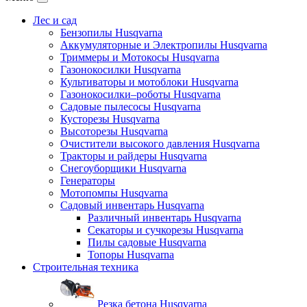
Лес и сад
Бензопилы Husqvarna
Аккумуляторные и Электропилы Нusqvarna
Триммеры и Мотокосы Нusqvarna
Газонокосилки Husqvarna
Культиваторы и мотоблоки Husqvarna
Газонокосилки–роботы Husqvarna
Садовые пылесосы Husqvarna
Кусторезы Husqvarna
Высоторезы Husqvarna
Очистители высокого давления Husqvarna
Тракторы и райдеры Husqvarna
Снегоуборщики Husqvarna
Генераторы
Мотопомпы Husqvarna
Садовый инвентарь Husqvarna
Различный инвентарь Husqvarna
Секаторы и сучкорезы Husqvarna
Пилы садовые Husqvarna
Топоры Husqvarna
Строительная техника
Резка бетона Husqvarna