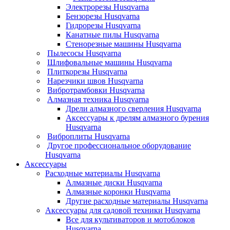
Электрорезы Husqvarna
Бензорезы Husqvarna
Гидрорезы Husqvarna
Канатные пилы Husqvarna
Стенорезные машины Husqvarna
Пылесосы Husqvarna
Шлифовальные машины Husqvarna
Плиткорезы Husqvarna
Нарезчики швов Husqvarna
Вибротрамбовки Husqvarna
Алмазная техника Husqvarna
Дрели алмазного сверления Husqvarna
Аксессуары к дрелям алмазного бурения
Husqvarna
Виброплиты Husqvarna
Другое профессиональное оборудование
Husqvarna
Аксессуары
Расходные материалы Husqvarna
Алмазные диски Husqvarna
Алмазные коронки Husqvarna
Другие расходные материалы Husqvarna
Аксессуары для садовой техники Husqvarna
Все для культиваторов и мотоблоков
Husqvarna