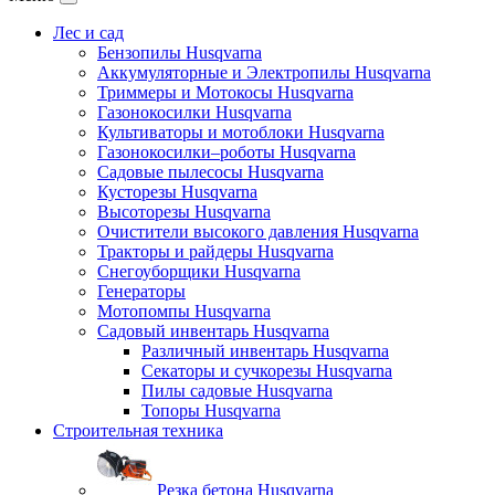
Лес и сад
Бензопилы Husqvarna
Аккумуляторные и Электропилы Нusqvarna
Триммеры и Мотокосы Нusqvarna
Газонокосилки Husqvarna
Культиваторы и мотоблоки Husqvarna
Газонокосилки–роботы Husqvarna
Садовые пылесосы Husqvarna
Кусторезы Husqvarna
Высоторезы Husqvarna
Очистители высокого давления Husqvarna
Тракторы и райдеры Husqvarna
Снегоуборщики Husqvarna
Генераторы
Мотопомпы Husqvarna
Садовый инвентарь Husqvarna
Различный инвентарь Husqvarna
Секаторы и сучкорезы Husqvarna
Пилы садовые Husqvarna
Топоры Husqvarna
Строительная техника
Резка бетона Husqvarna