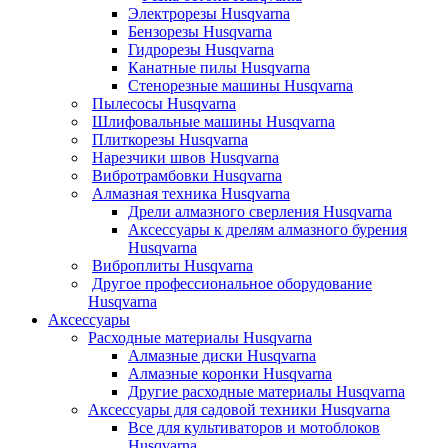
Электрорезы Husqvarna
Бензорезы Husqvarna
Гидрорезы Husqvarna
Канатные пилы Husqvarna
Стенорезные машины Husqvarna
Пылесосы Husqvarna
Шлифовальные машины Husqvarna
Плиткорезы Husqvarna
Нарезчики швов Husqvarna
Вибротрамбовки Husqvarna
Алмазная техника Husqvarna
Дрели алмазного сверления Husqvarna
Аксессуары к дрелям алмазного бурения
Husqvarna
Виброплиты Husqvarna
Другое профессиональное оборудование
Husqvarna
Аксессуары
Расходные материалы Husqvarna
Алмазные диски Husqvarna
Алмазные коронки Husqvarna
Другие расходные материалы Husqvarna
Аксессуары для садовой техники Husqvarna
Все для культиваторов и мотоблоков
Husqvarna