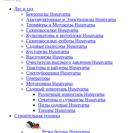
Лес и сад
Бензопилы Husqvarna
Аккумуляторные и Электропилы Нusqvarna
Триммеры и Мотокосы Нusqvarna
Газонокосилки Husqvarna
Культиваторы и мотоблоки Husqvarna
Газонокосилки–роботы Husqvarna
Садовые пылесосы Husqvarna
Кусторезы Husqvarna
Высоторезы Husqvarna
Очистители высокого давления Husqvarna
Тракторы и райдеры Husqvarna
Снегоуборщики Husqvarna
Генераторы
Мотопомпы Husqvarna
Садовый инвентарь Husqvarna
Различный инвентарь Husqvarna
Секаторы и сучкорезы Husqvarna
Пилы садовые Husqvarna
Топоры Husqvarna
Строительная техника
Резка бетона Husqvarna