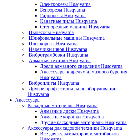
Электрорезы Husqvarna
Бензорезы Husqvarna
Гидрорезы Husqvarna
Канатные пилы Husqvarna
Стенорезные машины Husqvarna
Пылесосы Husqvarna
Шлифовальные машины Husqvarna
Плиткорезы Husqvarna
Нарезчики швов Husqvarna
Вибротрамбовки Husqvarna
Алмазная техника Husqvarna
Дрели алмазного сверления Husqvarna
Аксессуары к дрелям алмазного бурения
Husqvarna
Виброплиты Husqvarna
Другое профессиональное оборудование
Husqvarna
Аксессуары
Расходные материалы Husqvarna
Алмазные диски Husqvarna
Алмазные коронки Husqvarna
Другие расходные материалы Husqvarna
Аксессуары для садовой техники Husqvarna
Все для культиваторов и мотоблоков
Husqvarna